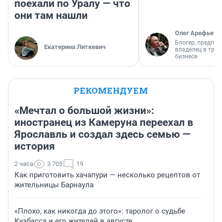
поехали по Уралу — что
они там нашли
Олег Арефьев
Блогер, предпри
Екатерина Литкевич
владелец в тра
бизнесе
РЕКОМЕНДУЕМ
«Мечтал о большой жизни»:
иностранец из Камеруна переехал в
Ярославль и создал здесь семью —
история
2 часа
3 705
19
Как приготовить хачапури — несколько рецептов от
жительницы Барнаула
«Плохо, как никогда до этого»: таролог о судьбе
Кузбасса и его жителей в августе