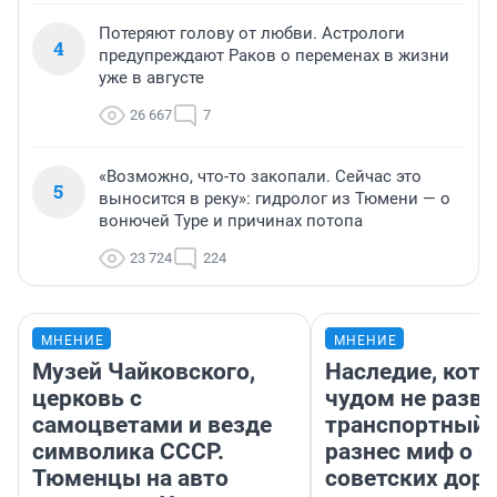
Потеряют голову от любви. Астрологи
4
предупреждают Раков о переменах в жизни
уже в августе
26 667
7
«Возможно, что-то закопали. Сейчас это
5
выносится в реку»: гидролог из Тюмени — о
вонючей Туре и причинах потопа
23 724
224
МНЕНИЕ
МНЕНИЕ
Музей Чайковского,
Наследие, кото
церковь с
чудом не разва
самоцветами и везде
транспортный 
символика СССР.
разнес миф о 
Тюменцы на авто
советских доро