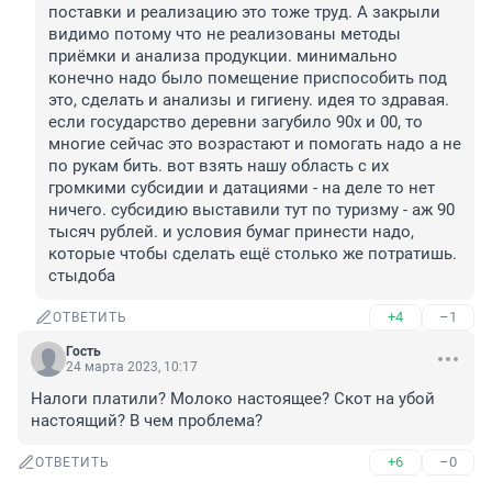
поставки и реализацию это тоже труд. А закрыли 
видимо потому что не реализованы методы 
приёмки и анализа продукции. минимально 
конечно надо было помещение приспособить под 
это, сделать и анализы и гигиену. идея то здравая. 
если государство деревни загубило 90х и 00, то 
многие сейчас это возрастают и помогать надо а не 
по рукам бить. вот взять нашу область с их 
громкими субсидии и датациями - на деле то нет 
ничего. субсидию выставили тут по туризму - аж 90 
тысяч рублей. и условия бумаг принести надо, 
которые чтобы сделать ещё столько же потратишь. 
стыдоба
+4
–1
ОТВЕТИТЬ
Гость
24 марта 2023, 10:17
Налоги платили? Молоко настоящее? Скот на убой 
настоящий? В чем проблема?
+6
–0
ОТВЕТИТЬ