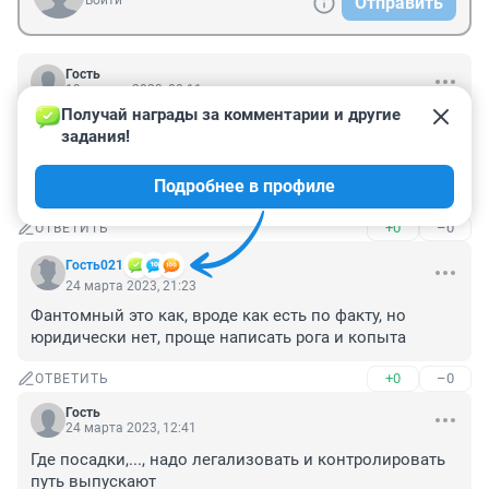
Войти
Отправить
Гость
19 апреля 2023, 08:11
Получай награды за комментарии и другие 
И что за такие законы, что фермер мелкий продать 
задания!
сам лишён права?

Лицензию купить за 10 лямов вынуждают. Выгодная 
Подробнее в профиле
торговля такой бумажкой. А как столице жить?
+0
–0
ОТВЕТИТЬ
Гость021
24 марта 2023, 21:23
Фантомный это как, вроде как есть по факту, но 
юридически нет, проще написать рога и копыта
+0
–0
ОТВЕТИТЬ
Гость
24 марта 2023, 12:41
Где посадки,..., надо легализовать и контролировать 
путь выпускают