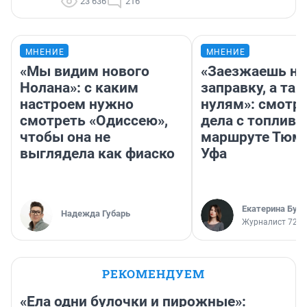
23 636
216
МНЕНИЕ
МНЕНИЕ
«Мы видим нового
«Заезжаешь на
Нолана»: с каким
заправку, а там
настроем нужно
нулям»: смотри
смотреть «Одиссею»,
дела с топливо
чтобы она не
маршруте Тюм
выглядела как фиаско
Уфа
Екатерина Бур
Надежда Губарь
Журналист 72.R
РЕКОМЕНДУЕМ
«Ела одни булочки и пирожные»: