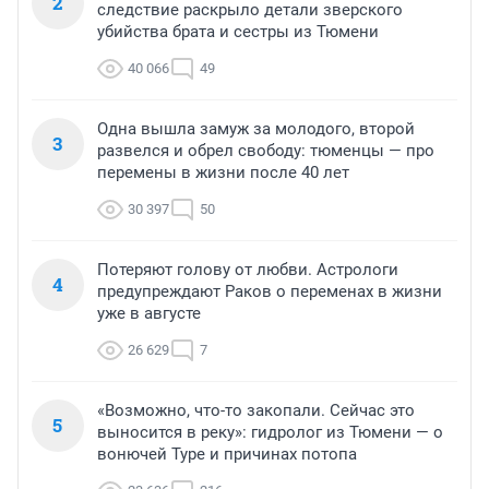
2
следствие раскрыло детали зверского
убийства брата и сестры из Тюмени
40 066
49
Одна вышла замуж за молодого, второй
3
развелся и обрел свободу: тюменцы — про
перемены в жизни после 40 лет
30 397
50
Потеряют голову от любви. Астрологи
4
предупреждают Раков о переменах в жизни
уже в августе
26 629
7
«Возможно, что-то закопали. Сейчас это
5
выносится в реку»: гидролог из Тюмени — о
вонючей Туре и причинах потопа