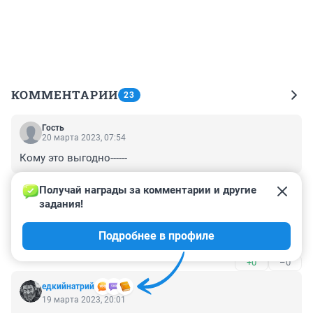
КОММЕНТАРИИ
23
Гость
20 марта 2023, 07:54
Кому это выгодно------
+0
–0
Получай награды за комментарии и другие 
задания!
Гость
20 марта 2023, 06:34
Подробнее в профиле
Пусть в Яндексе прогноз посмотрят.
+0
–0
едкийнатрий
19 марта 2023, 20:01