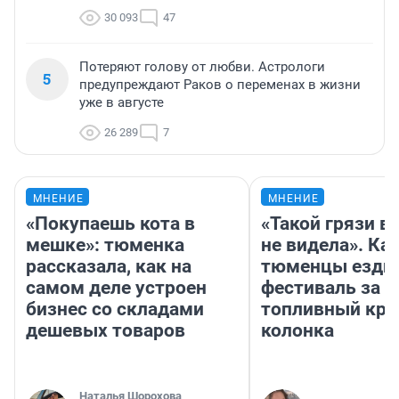
30 093
47
Потеряют голову от любви. Астрологи
5
предупреждают Раков о переменах в жизни
уже в августе
26 289
7
МНЕНИЕ
МНЕНИЕ
«Покупаешь кота в
«Такой грязи в
мешке»: тюменка
не видела». Ка
рассказала, как на
тюменцы ездил
самом деле устроен
фестиваль за 9
бизнес со складами
топливный кри
дешевых товаров
колонка
Наталья Шорохова