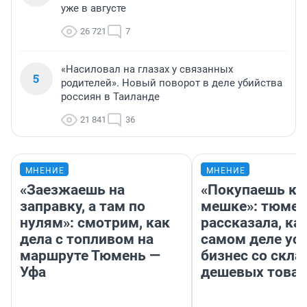
уже в августе
26 721
7
«Насиловал на глазах у связанных
5
родителей». Новый поворот в деле убийства
россиян в Таиланде
21 841
36
МНЕНИЕ
МНЕНИЕ
«Заезжаешь на
«Покупаешь ко
заправку, а там по
мешке»: тюмен
нулям»: смотрим, как
рассказала, как
дела с топливом на
самом деле ус
маршруте Тюмень —
бизнес со скл
Уфа
дешевых това