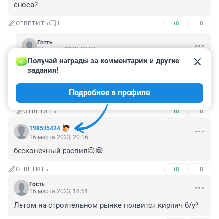
сноса?
+0
–0
ОТВЕТИТЬ
1
Гость
16 марта 2023, 23:03
Получай награды за комментарии и другие 
Причина сноса в самовольном увеличении 
задания!
застройщиком этажности с 9 до 16 этажей и 
появившиеся в связи с этим трещины в 
Подробнее в профиле
фундаменте.
+0
–0
ОТВЕТИТЬ
198595424
16 марта 2023, 20:16
бесконечный распил😉😁
+0
–0
ОТВЕТИТЬ
Гость
16 марта 2023, 18:51
Летом на строительном рынке появится кирпич б/у?