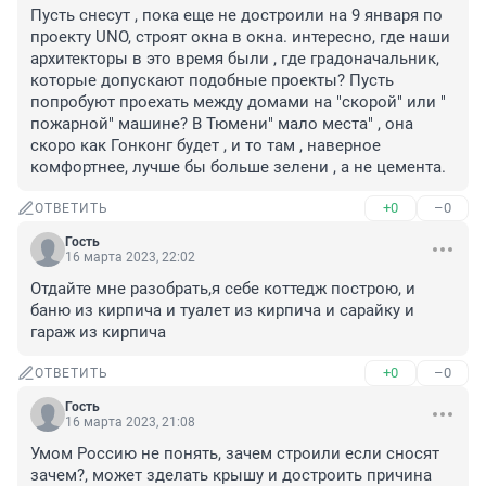
Пусть снесут , пока еще не достроили на 9 января по 
проекту UNO, строят окна в окна. интересно, где наши 
архитекторы в это время были , где градоначальник, 
которые допускают подобные проекты? Пусть 
попробуют проехать между домами на "скорой" или " 
пожарной" машине? В Тюмени" мало места" , она 
скоро как Гонконг будет , и то там , наверное 
комфортнее, лучше бы больше зелени , а не цемента.
+0
–0
ОТВЕТИТЬ
Гость
16 марта 2023, 22:02
Отдайте мне разобрать,я себе коттедж построю, и 
баню из кирпича и туалет из кирпича и сарайку и 
гараж из кирпича
+0
–0
ОТВЕТИТЬ
Гость
16 марта 2023, 21:08
Умом Россию не понять, зачем строили если сносят 
зачем?, может зделать крышу и достроить причина 