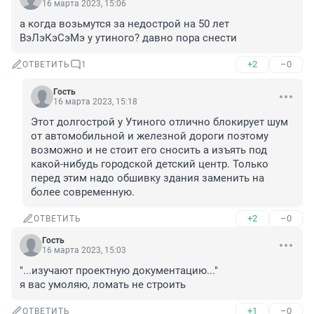
16 марта 2023, 15:06
а когда возьмутся за недострой на 50 лет 
ВэЛэКэСэМэ у утиного? давно пора снести
+2
–0
ОТВЕТИТЬ
1
Гость
16 марта 2023, 15:18
Этот долгострой у Утиного отлично блокирует шум 
от автомобильной и железной дороги поэтому 
возможно и не стоит его сносить а изъять под 
какой-нибудь городской детский центр. Только 
перед этим надо обшивку здания заменить на 
более современную.
+2
–0
ОТВЕТИТЬ
Гость
16 марта 2023, 15:03
"...изучают проектную документацию..."

я вас умоляю, ломать не строить
+1
–0
ОТВЕТИТЬ