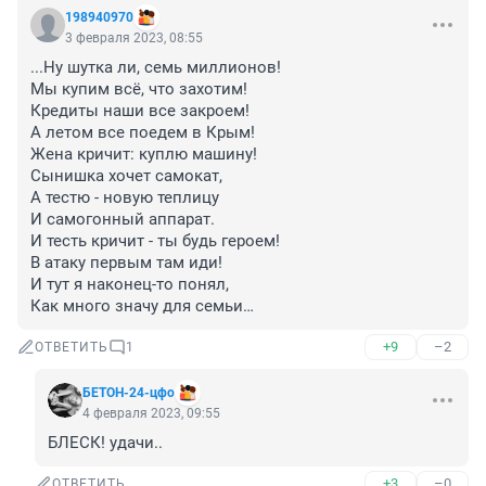
198940970
3 февраля 2023, 08:55
...Ну шутка ли, семь миллионов!

Мы купим всё, что захотим!

Кредиты наши все закроем!

А летом все поедем в Крым!

Жена кричит: куплю машину!

Сынишка хочет самокат,

А тестю - новую теплицу

И самогонный аппарат.

И тесть кричит - ты будь героем!

В атаку первым там иди!

И тут я наконец-то понял,

Как много значу для семьи…
+9
–2
ОТВЕТИТЬ
1
БЕТОН-24-цфо
4 февраля 2023, 09:55
БЛЕСК! удачи..
+3
–0
ОТВЕТИТЬ