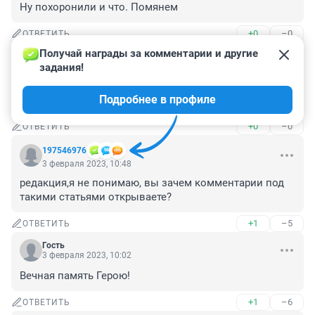
Ну похоронили и что. Помянем
+0
–0
ОТВЕТИТЬ
Получай награды за комментарии и другие 
Гость
4 февраля 2023, 20:58
задания!
Сколько же тут тварей, которые ехидничают над 
Подробнее в профиле
смертью парня! Бог вам судья.
+0
–0
ОТВЕТИТЬ
197546976
3 февраля 2023, 10:48
редакция,я не понимаю, вы зачем комментарии под 
такими статьями открываете?
+1
–5
ОТВЕТИТЬ
Гость
3 февраля 2023, 10:02
Вечная память Герою!
+1
–6
ОТВЕТИТЬ