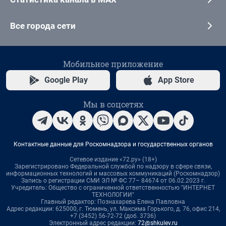
Все города сети
Мобильное приложение
Google Play
App Store
Мы в соцсетях
Контактные данные для Роскомнадзора и государственных органов
Сетевое издание «72.ру» (18+)
Зарегистрировано Федеральной службой по надзору в сфере связи,
информационных технологий и массовых коммуникаций (Роскомнадзор)
Запись о регистрации СМИ ЭЛ № ФС 77– 84674 от 06.02.2023 г.
Учредитель: Общество с ограниченной ответственностью "ИНТЕРНЕТ
ТЕХНОЛОГИИ"
Главный редактор: Познахарева Елена Павловна
Адрес редакции: 625000, г. Тюмень, ул. Максима Горького, д. 76, офис 214,
+7 (3452) 56-72-72 (доб. 3736)
Электронный адрес редакции:
72@shkulev.ru