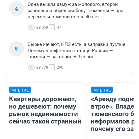
Одна вышла замуж за молодого, второй
4
развелся и обрел свободу: тюменцы — про
перемены в жизни после 40 лет
29 868
47
Сырье качают, НПЗ есть, а заправки пустые.
5
Почему в нефтяной столице России —
Тюмени — закончился бензин
29 778
298
МНЕНИЕ
МНЕНИЕ
Квартиры дорожают,
«Аренду подня
но дешевеют: почему
втрое». Владел
рынок недвижимости
тюменского ба
сейчас такой странный
неформалов ра
почему его за