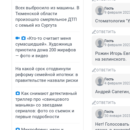
Всех выбросило из машины. В
Гость
9 февраля 2023
Тюменской области
произошло смертельное ДТП
Стоматология "
с семьей из Сургута
ОТВЕТИТЬ
«Кто-то считает меня
Гость
сумасшедшей». Художница
9 февраля 2023
приютила дома 200 жирафов
Рожин Игорь Евг
— фото и видео
на зелинского.
На какой срок отодвинули
ОТВЕТИТЬ
реформу семейной ипотеки: в
Гость
правительстве назвали риски
4 февраля 2023
Андрей Сапегин,
Как снимают детективный
триллер про «свинцового
ОТВЕТИТЬ
маньяка» со звездами
сериалов: фото со съемок и
Гость
30 января 2023
первые подробности
Нет! Голосовать 
Микрофренч, неон и