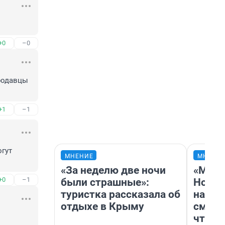
+0
–0
родавцы 
+1
–1
гут 
МНЕНИЕ
МНЕНИ
«За неделю две ночи
«Мы в
+0
–1
были страшные»:
Нолан
туристка рассказала об
настр
отдыхе в Крыму
смотр
чтобы