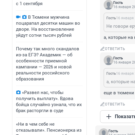
Гость
с 1 сентября
16 января 20
В Тюмени мужчина
Гость
16 января 
поцарапал десятки машин во
дворе. На восстановление
уйдут сотни тысяч рублей
а, которые на 
Почему так много скандалов
ОТВЕТИТЬ
из-за ЕГЭ? Академик — об
Гость
особенности приемной
16 января 20
кампании — 2026 и новой
реальности российского
Гость
16 января 
образования
«Развел нас, чтобы
еще в тюмени 
получить выплату». Вдова
бойца случайно узнала, что их
ОТВЕТИТЬ
брак расторгли в суде
Показат
«Ни в чем себе не
отказывали». Пенсионерка из
Гость