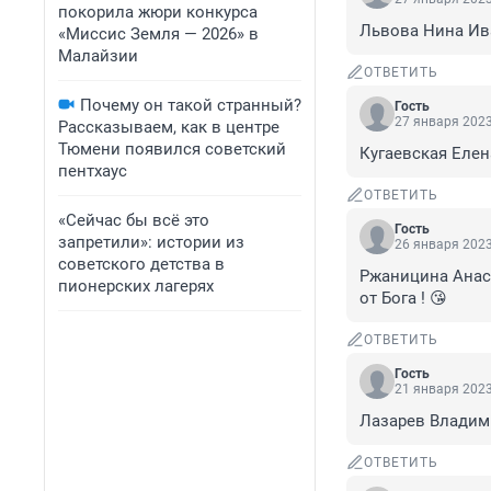
покорила жюри конкурса
Львова Нина Ив
«Миссис Земля — 2026» в
Малайзии
ОТВЕТИТЬ
Почему он такой странный?
Гость
27 января 2023
Рассказываем, как в центре
Тюмени появился советский
Кугаевская Елен
пентхаус
ОТВЕТИТЬ
«Сейчас бы всё это
Гость
запретили»: истории из
26 января 2023
советского детства в
Ржаницина Анаст
пионерских лагерях
от Бога ! 😘
ОТВЕТИТЬ
Гость
21 января 2023
Лазарев Владим
ОТВЕТИТЬ