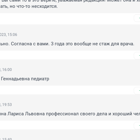
! Вы сами то в это верите, уважаемая редакция! Может она и х
ать, но что-то несходится.
023, 15:06
ьно. Согласна с вами. 3 года это вообще не стаж для врача.
, 16:00
 Геннадьевна педиатр
, 19:53
ина Лариса Львовна профессионал своего дела и хороший че
, 15:40