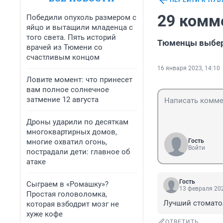
ПЕРЕЙТИ К ПУ
29 комм
Победили опухоль размером с
яйцо и вытащили младенца с
того света. Пять историй
Тюменцы выбер
врачей из Тюмени со
счастливым концом
16 января 2023, 14:10
Ловите момент: что принесет
вам полное солнечное
затмение 12 августа
Дроны ударили по десяткам
многоквартирных домов,
многие охватил огонь,
Гость
Войти
пострадали дети: главное об
атаке
Гость
Сыграем в «Ромашку»?
13 февраля 202
Простая головоломка,
Лучший стомато
которая взбодрит мозг не
хуже кофе
ОТВЕТИТЬ