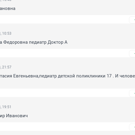
ановна
, 10:53
а Федоровна педиатр Доктор А
, 21:57
асия Евгеньевна,педиатр детской поликлиники 17 . И человек
, 19:51
ир Иванович