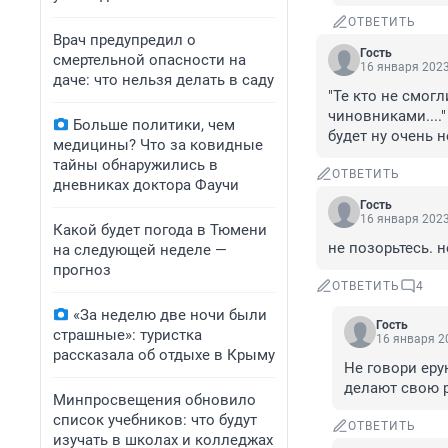
ОТВЕТИТЬ
Врач предупредил о
Гость
смертельной опасности на
16 января 2023
даче: что нельзя делать в саду
"Те кто не смогл
чиновниками...."
Больше политики, чем
будет ну очень н
медицины? Что за ковидные
тайны обнаружились в
ОТВЕТИТЬ
дневниках доктора Фаучи
Гость
16 января 2023
Какой будет погода в Тюмени
не позорьтесь. 
на следующей неделе —
прогноз
ОТВЕТИТЬ
4
«За неделю две ночи были
Гость
страшные»: туристка
16 января 20
рассказала об отдыхе в Крыму
Не говори еру
делают свою р
Минпросвещения обновило
список учебников: что будут
ОТВЕТИТЬ
изучать в школах и колледжах