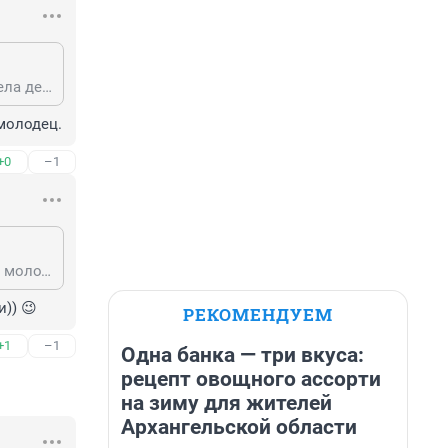
Не говори ерунды... людей которые просто добросовестно и со знанием дела делают свою работу я покажу тебе на каждом шагу.
 молодец.
+0
–1
а, которые на каждом шагу. ну да ну да, эти то лучшие. по этому принципу и молодец.
)) 😉
РЕКОМЕНДУЕМ
+1
–1
Одна банка — три вкуса:
рецепт овощного ассорти
на зиму для жителей
Архангельской области