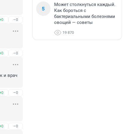
Может столкнуться каждый.
5
Как бороться с
бактериальными болезнями
+0
–0
овощей — советы
19 870
+0
–0
 и врач 
+0
–0
+0
–0