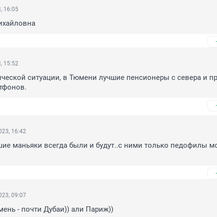
, 16:05
ихайловна
, 15:52
ческой ситуации, в Тюмени лучшие пенсионеры с севера и п
тфонов.
23, 16:42
ие маньяки всегда были и будут..с ними только педофилы мо
23, 09:07
мень - почти Дубаи)) али Париж))