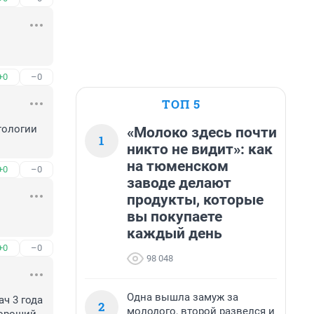
+0
–0
ТОП 5
ологии 
«Молоко здесь почти
1
никто не видит»: как
на тюменском
+0
–0
заводе делают
продукты, которые
вы покупаете
каждый день
+0
–0
98 048
Одна вышла замуж за
ч 3 года 
2
молодого, второй развелся и