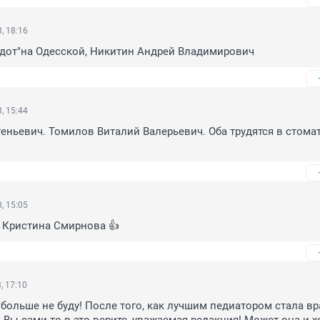
, 18:16
Удот"на Одесской, Никитин Андрей Владимирович
, 15:44
еньевич. Томилов Виталий Валерьевич. Оба трудятся в стомат
, 15:05
 Кристина Смирнова 👍
, 17:10
больше не буду! После того, как лучшим педиатором стала вра