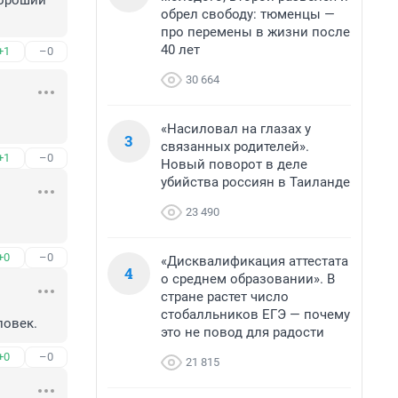
ороший 
обрел свободу: тюменцы —
про перемены в жизни после
40 лет
+1
–0
30 664
«Насиловал на глазах у
3
связанных родителей».
+1
–0
Новый поворот в деле
убийства россиян в Таиланде
23 490
+0
–0
«Дисквалификация аттестата
4
о среднем образовании». В
стране растет число
стобалльников ЕГЭ — почему
ловек.
это не повод для радости
+0
–0
21 815