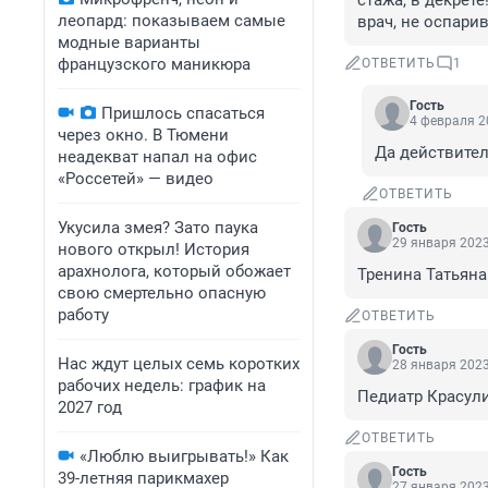
стажа, в декрете
леопард: показываем самые
врач, не оспарив
модные варианты
французского маникюра
ОТВЕТИТЬ
1
Гость
Пришлось спасаться
4 февраля 2
через окно. В Тюмени
Да действител
неадекват напал на офис
«Россетей» — видео
ОТВЕТИТЬ
Укусила змея? Зато паука
Гость
29 января 2023
нового открыл! История
арахнолога, который обожает
Тренина Татьяна
свою смертельно опасную
работу
ОТВЕТИТЬ
Гость
Нас ждут целых семь коротких
28 января 2023
рабочих недель: график на
Педиатр Красул
2027 год
ОТВЕТИТЬ
«Люблю выигрывать!» Как
Гость
39-летняя парикмахер
27 января 2023