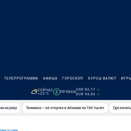
ТЕЛЕПРОГРАММА
АФИША
ГОРОСКОП
КУРСЫ ВАЛЮТ
ИГР
USD 82,17
СЕЙЧАС
2
ПРОБКИ
+25°C
EUR 94,84
ом на реку
Тюменка — об отпуске в Абхазии на 160 тысяч
Где начат