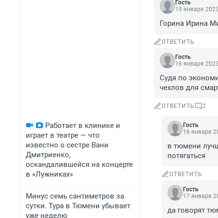
Гость
19 января 2023
Горина Ирина М
ОТВЕТИТЬ
Гость
16 января 2023
Судя по экономи
чехлов для смар
ОТВЕТИТЬ
2
Работает в клинике и
Гость
16 января 20
играет в театре — что
известно о сестре Вани
в тюмени лучш
Дмитриенко,
потягаться
оскандалившейся на концерте
в «Лужниках»
ОТВЕТИТЬ
Гость
Минус семь сантиметров за
17 января 20
сутки. Тура в Тюмени убывает
да говорят тю
уже неделю