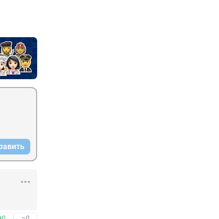
равить
+0
–0