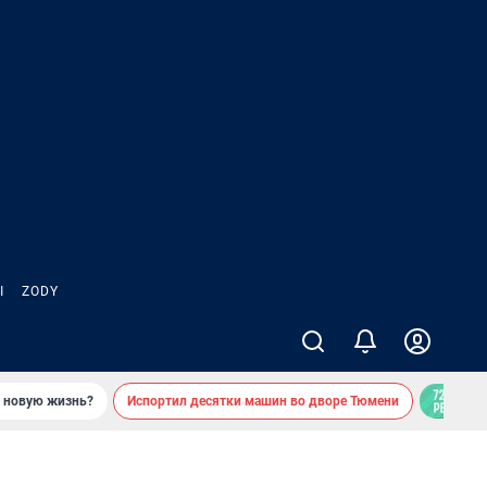
Ы
ZODY
ь новую жизнь?
Испортил десятки машин во дворе Тюмени