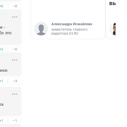
выгля
+0
–0
Александра Исмайлова
 - 
заместитель главного
о это 
редактора 63.RU
+2
–0
ики.
+1
–3
а 
+1
–1