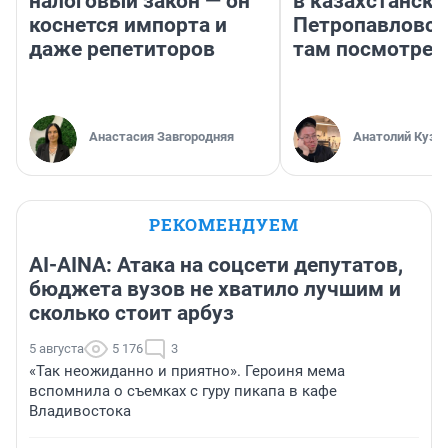
налоговый закон — он
в казахстански
коснется импорта и
Петропавловск
даже репетиторов
там посмотрет
Анастасия Завгородняя
Анатолий Кузн
РЕКОМЕНДУЕМ
AI-AINA: Атака на соцсети депутатов,
бюджета вузов не хватило лучшим и
сколько стоит арбуз
5 августа
5 176
3
«Так неожиданно и приятно». Героиня мема
вспомнила о съемках с гуру пикапа в кафе
Владивостока