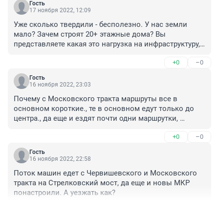
Гость
17 ноября 2022, 12:09
Уже сколько твердили - бесполезно. У нас земли 
мало? Зачем строят 20+ этажные дома? Вы 
представляете какая это нагрузка на инфраструктуру, 
ЛЭП, водоканал? Смотришь на эти муравейники и 
+0
–0
становится страшно. Абсолютно бестолковый 
градостроительный план.
Гость
16 ноября 2022, 23:03
Почему с Московского тракта маршруты все в 
основном короткие., те в основном едут только до 
центра., да еще и ездят почти одни маршрутки, 
которые ездят только до 9 вечера.

+0
–0
 Очень плохо организован общественный транспорт.

Хотя напрс Восточного МКр ездят длинные маршруты 
Гость
в любую часть города, да и еще и автобусы.
16 ноября 2022, 22:58
Поток машин едет с Червишевского и Московского 
тракта на Стрелковский мост, да еще и новы МКР 
понастроили. А уезжать как?
+0
–0