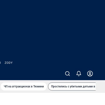
Ы
ZODY
ЧП на аттракционах в Тюмени
Простились с убитыми детьми в Таила