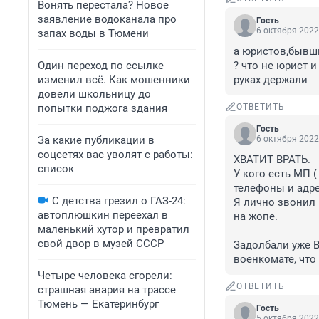
Вонять перестала? Новое
заявление водоканала про
Гость
6 октября 2022
запах воды в Тюмени
а юристов,бывши
Один переход по ссылке
? что не юрист 
изменил всё. Как мошенники
руках держали
довели школьницу до
попытки поджога здания
ОТВЕТИТЬ
Гость
За какие публикации в
6 октября 2022
соцсетях вас уволят с работы:
ХВАТИТ ВРАТЬ.

список
У кого есть МП (
телефоны и адрес
С детства грезил о ГАЗ-24:
Я лично звонил 
автоплюшкин переехал в
на жопе. 

маленький хутор и превратил
свой двор в музей СССР
Задолбали уже В
военкомате, что
Четыре человека сгорели:
ОТВЕТИТЬ
страшная авария на трассе
Тюмень — Екатеринбург
Гость
5 октября 2022