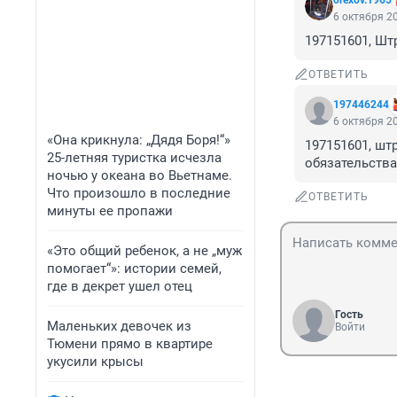
orexov.1965
6 октября 20
197151601, Шт
ОТВЕТИТЬ
197446244
6 октября 20
«Она крикнула: „Дядя Боря!“»
197151601, шт
25-летняя туристка исчезла
обязательства
ночью у океана во Вьетнаме.
Что произошло в последние
ОТВЕТИТЬ
минуты ее пропажи
«Это общий ребенок, а не „муж
помогает“»: истории семей,
где в декрет ушел отец
Гость
Маленьких девочек из
Войти
Тюмени прямо в квартире
укусили крысы