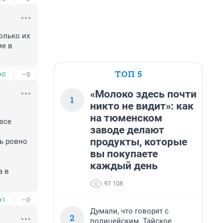
лько их 
е в 
ТОП 5
+0
–0
«Молоко здесь почти
1
никто не видит»: как
на тюменском
все 
заводе делают
продукты, которые
 ровно 
вы покупаете
каждый день
 в 
97 108
+1
–0
Думали, что говорят с
2
полицейским. Тайское