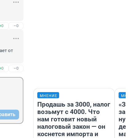
+0
–0
ет от 
+0
–0
МНЕНИЕ
МНЕНИ
Продашь за 3000, налог
«Заез
возьмут с 4000. Что
заправ
равить
нам готовит новый
нулям
налоговый закон — он
дела 
коснется импорта и
маршр