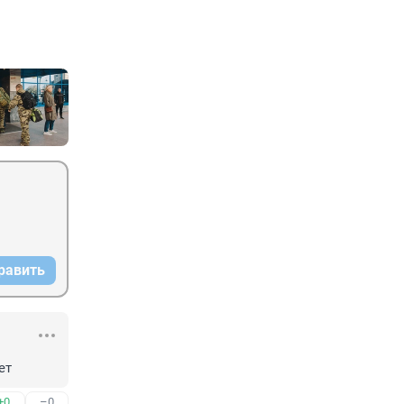
равить
ет
+0
–0