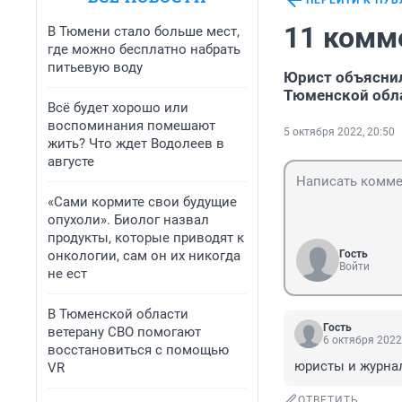
ПЕРЕЙТИ К ПУ
11 комм
В Тюмени стало больше мест,
где можно бесплатно набрать
питьевую воду
Юрист объяснил
Тюменской обл
Всё будет хорошо или
воспоминания помешают
5 октября 2022, 20:50
жить? Что ждет Водолеев в
августе
«Сами кормите свои будущие
опухоли». Биолог назвал
продукты, которые приводят к
онкологии, сам он их никогда
Гость
Войти
не ест
В Тюменской области
Гость
ветерану СВО помогают
6 октября 2022
восстановиться с помощью
юристы и журнал
VR
ОТВЕТИТЬ