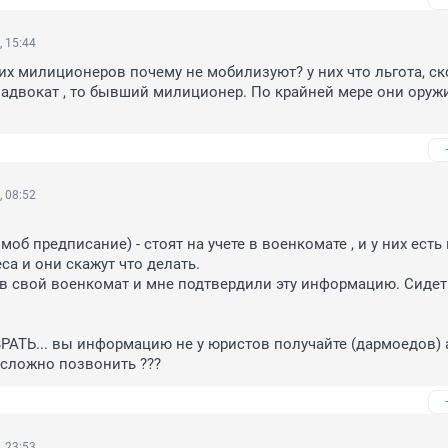
, 15:44
х милиционеров почему не мобилизуют? у них что льгота, ско
и адвокат , то бывший милиционер. По крайней мере они оружи
, 08:52
 моб предписание) - стоят на учете в военкомате , и у них есть 
а и они скажут что делать.

в свой военкомат и мне подтвердили эту информацию. Сидеть
РАТЬ... вы информацию не у юристов получайте (дармоедов) а
 сложно позвонить ???
, 23:53