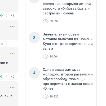
следствие раскрыло детали
зверского убийства брата и
сестры из Тюмени
+0
–1
39 532
Значительный объем
3
металла вывезли из Тюмени.
Куда его транспортировали и
+0
–0
зачем
34 664
ли и 
Одна вышла замуж за
4
молодого, второй развелся и
+3
–0
обрел свободу: тюменцы —
про перемены в жизни после
40 лет
Бензина 
30 232