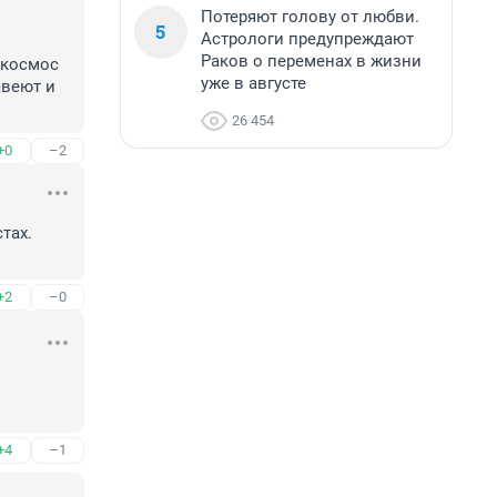
Потеряют голову от любви.
5
Астрологи предупреждают
Раков о переменах в жизни
 космос 
уже в августе
веют и 
26 454
+0
–2
ах.

+2
–0
+4
–1