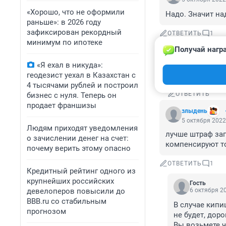
«Хорошо, что не оформили
Надо. Значит на
раньше»: в 2026 году
зафиксирован рекордный
ОТВЕТИТЬ
1
минимум по ипотеке
Получай нагр
Гость
6 октября 20
«Я ехал в никуда»:
"Было ваше - 
геодезист уехал в Казахстан с
4 тысячами рублей и построил
ОТВЕТИТЬ
бизнес с нуля. Теперь он
продает франшизы
злыдень
5 октября 2022
Людям приходят уведомления
лучше штраф зап
о зачислении денег на счет:
компенсируют то
почему верить этому опасно
ОТВЕТИТЬ
1
Кредитный рейтинг одного из
крупнейших российских
Гость
девелоперов повысили до
6 октября 20
BBB.ru со стабильным
В случае кипиш
прогнозом
не будет, доро
Вы возьмете че