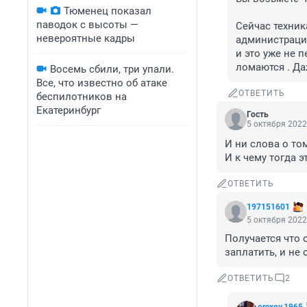
Тюменец показал
паводок с высоты —
Сейчас техник
невероятные кадры
администрации
и это уже не п
ломаются . Да
Восемь сбили, три упали.
Все, что известно об атаке
ОТВЕТИТЬ
беспилотников на
Екатеринбург
Гость
5 октября 2022
И ни слова о том
И к чему тогда 
ОТВЕТИТЬ
197151601
5 октября 2022
Получается что 
заплатить, и не 
ОТВЕТИТЬ
2