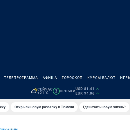
ТЕЛЕПРОГРАММА
АФИША
ГОРОСКОП
КУРСЫ ВАЛЮТ
ИГР
USD 81,41
СЕЙЧАС
3
ПРОБКИ
+21°C
EUR 94,06
еку
Открыли новую развязку в Тюмени
Где начать новую жизнь?