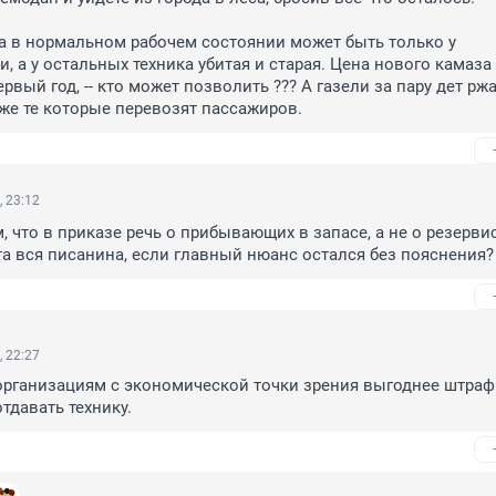
а в нормальном рабочем состоянии может быть только у 
, а у остальных техника убитая и старая. Цена нового камаза
ервый год, -- кто может позволить ??? А газели за пару дет ржа
же те которые перевозят пассажиров.
, 23:12
, что в приказе речь о прибывающих в запасе, а не о резервист
эта вся писанина, если главный нюанс остался без пояснения?
, 22:27
организациям с экономической точки зрения выгоднее штраф 
отдавать технику.