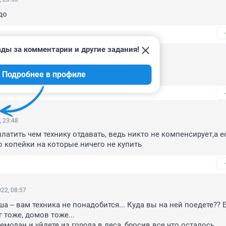
до
ады за комментарии и другие задания!
22, 09:27
Подробнее в профиле
стало наше!"
, 23:48
латить чем технику отдавать, ведь никто не компенсирует,а ес
 копейки на которые ничего не купить
22, 08:57
а -- вам техника не понадобится... Куда вы на ней поедете?? 
г тоже, домов тоже...

модан и уйдете из города в леса, бросив все что осталось.
