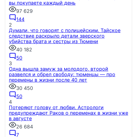
вы покупаете каждый день
97 629
144
2
Думали, что говорят с полицейским. Тайское
следствие раскрыло детали зверского
убийства брата и сестры из Тюмени
40 182
50
3
Одна вышла замуж за молодого, второй
развелся и обрел свободу: тюменцы — про
перемены в жизни после 40 лет
30 450
50
4
Потеряют голову от любви. Астрологи
предупреждают Раков о переменах в жизни уже
в августе
26 684
7