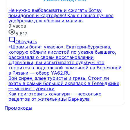
Не нужно выбрасывать и сжигать ботву
помидоров и картофеля! Как я нашла лучшее
удобрение для яблони и малины
9 часов
5 817
Обсудить
«Шрамы болят ужасно». Екатеринбурженка,
которую облили кислотой по указке бывшего,
рассказала о своем восстановлении
«Девчонки, вы испытываете судьбу»: что
творится в подпольной рюмочной на Березовой
в Рязани — обзор YA62.RU
Вой сирен, злые туристы и грязь. Стоит ли
ехать в самый большой аквапарк в Геленджике
— мнение туристки
Как приготовить хачапури — несколько
рецептов от жительницы Барнаула
Промокоды