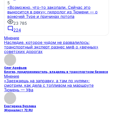
5
«Возможно, что-то закопали. Сейчас это
выносится в реку»: гидролог из Тюмени — о
вонючей Туре и причинах потопа
23 785
224
Мнение
Наследие, которое чудом не развалилось:
транспортный эксперт разнес миф о «вечных»
советских дорогах
Олег Арефьев
Блогер, предприниматель, владелец в транспортном бизнесе
Мнение
«Заезжаешь на заправку, а там по нулям»:
смотрим, как дела с топливом на маршруте
Тюмень — Уфа
Екатерина Бурлева
Журналист 72.RU