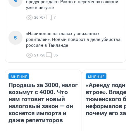
предупреждают Раков о переменах в жизни
уже в августе
26 707
7
«Насиловал на глазах у связанных
5
родителей». Новый поворот в деле убийства
россиян в Таиланде
21 728
36
МНЕНИЕ
МНЕНИЕ
Продашь за 3000, налог
«Аренду подня
возьмут с 4000. Что
втрое». Владел
нам готовит новый
тюменского ба
налоговый закон — он
неформалов ра
коснется импорта и
почему его за
даже репетиторов