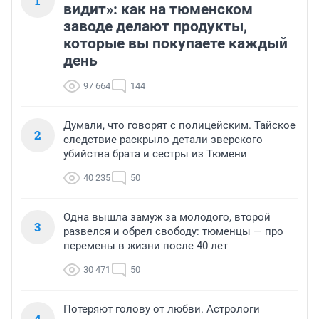
1
видит»: как на тюменском
заводе делают продукты,
которые вы покупаете каждый
день
97 664
144
Думали, что говорят с полицейским. Тайское
2
следствие раскрыло детали зверского
убийства брата и сестры из Тюмени
40 235
50
Одна вышла замуж за молодого, второй
3
развелся и обрел свободу: тюменцы — про
перемены в жизни после 40 лет
30 471
50
Потеряют голову от любви. Астрологи
4