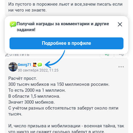
Из пустого в порожнее льют и все,зачем писать если 
ни чего не знаете.
+1
–0
ОТВЕТИТЬ
Получай награды за комментарии и другие 
задания!
Гость
30 сентября 2022, 14:01
Подробнее в профиле
"...мы расказали Вам про то чего не знаем сами... "
+0
–0
ОТВЕТИТЬ
Georg71
30 сентября 2022, 11:25
Расчёт прост.

300 тысяч мобиков на 150 миллионов россиян.

То есть 2000 на 1 миллион.

В области 1,5 миллиона.

Значит 3000 мобиков.

С учётом разных обстоятельств заберут около пяти 
тысяч.

И, число призыва и мобилизации - военная тайна, так 
что никто не скажет сколько заберут в итоге.