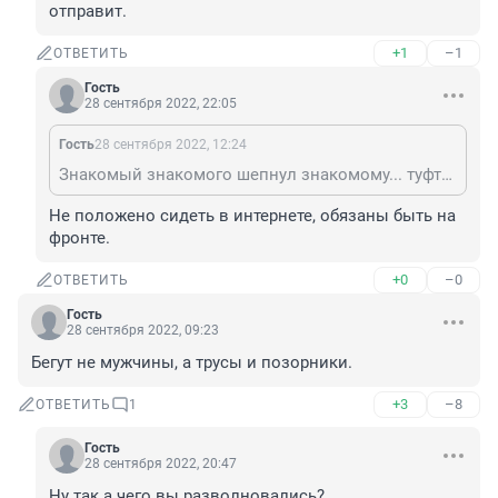
отправит.
+1
–1
ОТВЕТИТЬ
Гость
28 сентября 2022, 22:05
Гость
28 сентября 2022, 12:24
Знакомый знакомого шепнул знакомому... туфта. Если духов одевают с иголочки, то мобилизованным, читай, призванным в зону боевых действий, 100% полный набор полевой формы положен, с учетом времени года. Не хватило на сборном пунке - оденут, обуют в части. Не нужно делать из мухи слона. Никто парней голыми на мороз и с ржавыми автоматами не отправит.
Не положено сидеть в интернете, обязаны быть на 
фронте.
+0
–0
ОТВЕТИТЬ
Гость
28 сентября 2022, 09:23
Бегут не мужчины, а трусы и позорники.
+3
–8
ОТВЕТИТЬ
1
Гость
28 сентября 2022, 20:47
Ну так а чего вы разволновались?