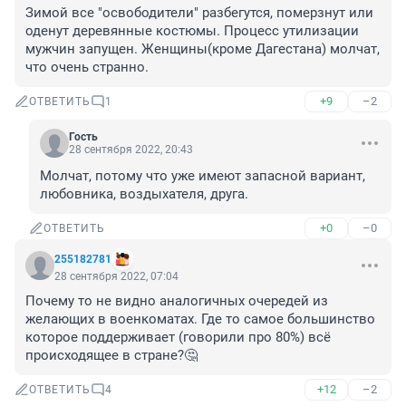
Зимой все "освободители" разбегутся, померзнут или 
оденут деревянные костюмы. Процесс утилизации 
мужчин запущен. Женщины(кроме Дагестана) молчат, 
что очень странно.
+9
–2
ОТВЕТИТЬ
1
Гость
28 сентября 2022, 20:43
Молчат, потому что уже имеют запасной вариант, 
любовника, воздыхателя, друга.
+0
–0
ОТВЕТИТЬ
255182781
28 сентября 2022, 07:04
Почему то не видно аналогичных очередей из 
желающих в военкоматах. Где то самое большинство 
которое поддерживает (говорили про 80%) всё 
происходящее в стране?🤔
+12
–2
ОТВЕТИТЬ
4