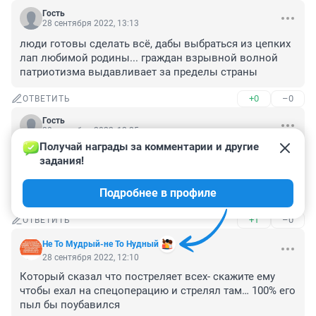
Гость
28 сентября 2022, 13:13
люди готовы сделать всё, дабы выбраться из цепких 
лап любимой родины... граждан взрывной волной 
патриотизма выдавливает за пределы страны
+0
–0
ОТВЕТИТЬ
Гость
28 сентября 2022, 12:25
Получай награды за комментарии и другие 
Молодцы предприниматели. На таких бегунах грех не 
задания!
нажиться. Сейчас потратят на свои бега миллионов 
несколько, а потом окажется, что никто и никуда их 
Подробнее в профиле
призывать не собирался.
+1
–0
ОТВЕТИТЬ
Не То Мудрый-не То Нудный
28 сентября 2022, 12:10
Который сказал что постреляет всех- скажите ему 
чтобы ехал на спецоперацию и стрелял там… 100% его 
пыл бы поубавился