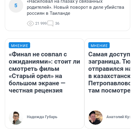
«Насиловал на глазах у связанных
5
родителей». Новый поворот в деле убийства
россиян в Таиланде
21 999
36
МНЕНИЕ
МНЕНИЕ
«Финал не совпал с
Самая доступн
ожиданиями»: стоит ли
заграница. Тю
смотреть фильм
отправился на
«Старый орел» на
в казахстански
большом экране —
Петропавловск
честная рецензия
там посмотрет
Надежда Губарь
Анатолий Кузн