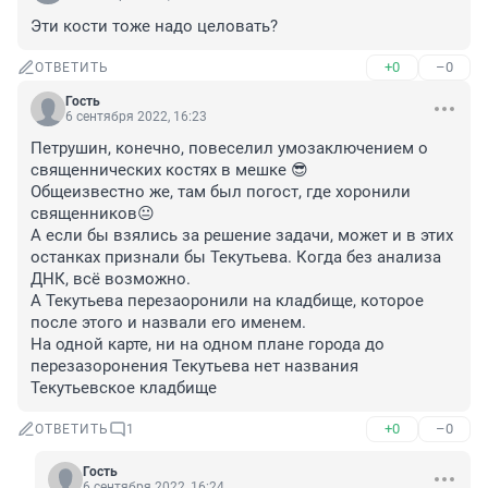
Эти кости тоже надо целовать?
+0
–0
ОТВЕТИТЬ
Гость
6 сентября 2022, 16:23
Петрушин, конечно, повеселил умозаключением о 
священнических костях в мешке 😎

Общеизвестно же, там был погост, где хоронили 
священников😐

А если бы взялись за решение задачи, может и в этих 
останках признали бы Текутьева. Когда без анализа 
ДНК, всё возможно.

А Текутьева перезаоронили на кладбище, которое 
после этого и назвали его именем.

На одной карте, ни на одном плане города до 
перезазоронения Текутьева нет названия 
Текутьевское кладбище
+0
–0
ОТВЕТИТЬ
1
Гость
6 сентября 2022, 16:24