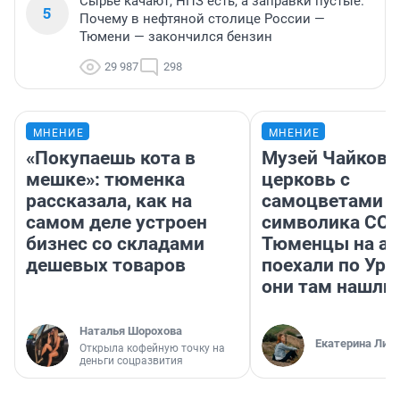
Сырье качают, НПЗ есть, а заправки пустые.
5
Почему в нефтяной столице России —
Тюмени — закончился бензин
29 987
298
МНЕНИЕ
МНЕНИЕ
«Покупаешь кота в
Музей Чайковс
мешке»: тюменка
церковь с
рассказала, как на
самоцветами и
самом деле устроен
символика ССС
бизнес со складами
Тюменцы на ав
дешевых товаров
поехали по Ура
они там нашли
Наталья Шорохова
Екатерина Лит
Открыла кофейную точку на
деньги соцразвития