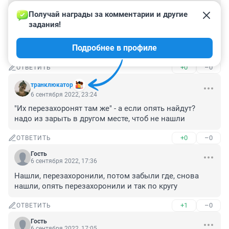
Самое интересное, это чьими признают эти останки. 
Получай награды за комментарии и другие 
По факту - кости неустановленных лиц. 
задания!
Репрессированные, священники.. А как напишут на 
табличке? Мол, священники?! Блуд. Все в историю 
Подробнее в профиле
играются.
+0
–0
ОТВЕТИТЬ
транклюкатор
6 сентября 2022, 23:24
"Их перезахоронят там же" - а если опять найдут? 
надо из зарыть в другом месте, чтоб не нашли
+0
–0
ОТВЕТИТЬ
Гость
6 сентября 2022, 17:36
Нашли, перезахоронили, потом забыли где, снова 
нашли, опять перезахоронили и так по кругу
+1
–0
ОТВЕТИТЬ
Гость
6 сентября 2022, 17:05