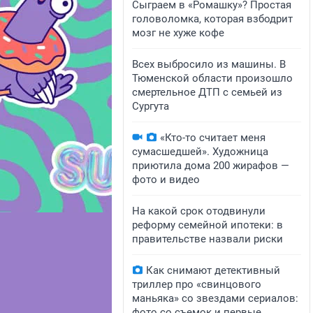
Сыграем в «Ромашку»? Простая
головоломка, которая взбодрит
мозг не хуже кофе
Всех выбросило из машины. В
Тюменской области произошло
смертельное ДТП с семьей из
Сургута
«Кто-то считает меня
сумасшедшей». Художница
приютила дома 200 жирафов —
фото и видео
На какой срок отодвинули
реформу семейной ипотеки: в
правительстве назвали риски
Как снимают детективный
триллер про «свинцового
маньяка» со звездами сериалов:
фото со съемок и первые