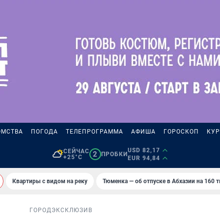
ОМСТВА
ПОГОДА
ТЕЛЕПРОГРАММА
АФИША
ГОРОСКОП
КУР
USD 82,17
СЕЙЧАС
2
ПРОБКИ
+25°C
EUR 94,84
Квартиры с видом на реку
Тюменка — об отпуске в Абхазии на 160 
ГОРОД
ЭКСКЛЮЗИВ