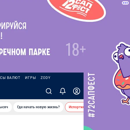
СЫ ВАЛЮТ
ИГРЫ
ZODY
тысяч
Где начать новую жизнь?
Испортил десятки машин во дворе 