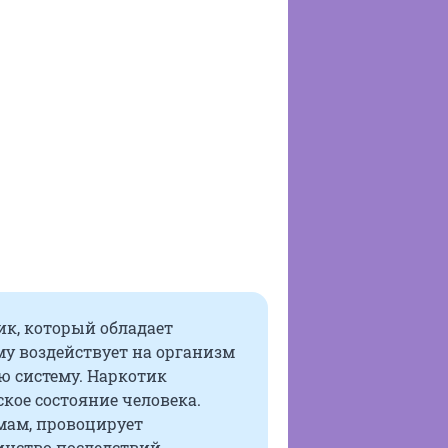
ик, который обладает
у воздействует на организм
ю систему. Наркотик
ское состояние человека.
мам, провоцирует
нство последствий,