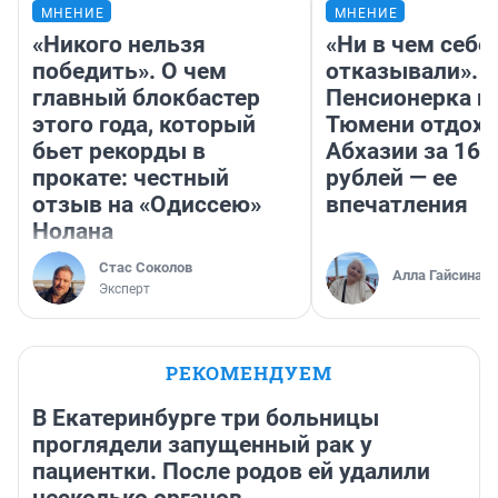
МНЕНИЕ
МНЕНИЕ
«Никого нельзя
«Ни в чем себе
победить». О чем
отказывали».
главный блокбастер
Пенсионерка и
этого года, который
Тюмени отдохн
бьет рекорды в
Абхазии за 160
прокате: честный
рублей — ее
отзыв на «Одиссею»
впечатления
Нолана
Стас Соколов
Алла Гайсина
Эксперт
РЕКОМЕНДУЕМ
В Екатеринбурге три больницы
проглядели запущенный рак у
пациентки. После родов ей удалили
несколько органов