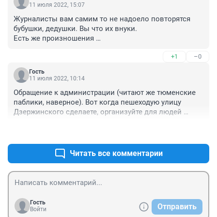
11 июля 2022, 15:07
Журналисты вам самим то не надоело повторятся 
бубушки, дедушки. Вы что их внуки. 

Есть же произношения 

+1
–0
мужчины и женщины старшего покаления.
Гость
11 июля 2022, 10:14
Обращение к администрации (читают же тюменские 
паблики, наверное). Вот когда пешеходую улицу 
Дзержинского сделаете, организуйте для людей 
почтенного возраста такую площадку. В этом районе 
+0
–0
тоже много людей такого возраста живут и с 
удовольствием примут участие. Да еще если бы под 
духовой оркестр, вообще был бы огонь!
Читать все комментарии
Гость
Отправить
Войти