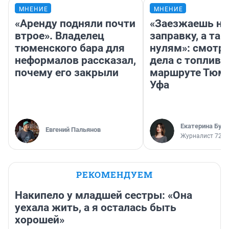
МНЕНИЕ
МНЕНИЕ
«Аренду подняли почти
«Заезжаешь на
втрое». Владелец
заправку, а там
тюменского бара для
нулям»: смотри
неформалов рассказал,
дела с топливо
почему его закрыли
маршруте Тюм
Уфа
Екатерина Бур
Евгений Пальянов
Журналист 72.R
РЕКОМЕНДУЕМ
Накипело у младшей сестры: «Она
уехала жить, а я осталась быть
хорошей»