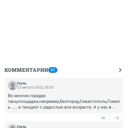
КОММЕНТАРИИ
37
Гость
23 августа 2022, 00:03
Во многих городах 
танцплощадки,например,Белгород,Севастополь,Гомел
ь...... и танцуют с радостью все возраста. А у нас в 
богатом крае не могут организовать площадку для 
+0
–0
людей,которые хотят танцевать. Позор!!!
Гость