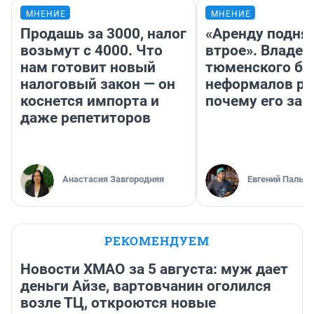
МНЕНИЕ
МНЕНИЕ
Продашь за 3000, налог
«Аренду подня
возьмут с 4000. Что
втрое». Владел
нам готовит новый
тюменского ба
налоговый закон — он
неформалов ра
коснется импорта и
почему его за
даже репетиторов
Анастасия Завгородняя
Евгений Пальян
РЕКОМЕНДУЕМ
Новости ХМАО за 5 августа: муж дает
деньги Айзе, вартовчанин оголился
возле ТЦ, откроются новые