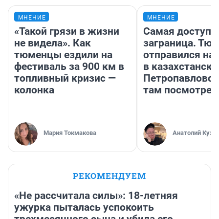
МНЕНИЕ
МНЕНИЕ
«Такой грязи в жизни
Самая доступн
не видела». Как
заграница. Тю
тюменцы ездили на
отправился на
фестиваль за 900 км в
в казахстански
топливный кризис —
Петропавловск
колонка
там посмотрет
Мария Токмакова
Анатолий Кузн
РЕКОМЕНДУЕМ
«Не рассчитала силы»: 18-летняя
ужурка пыталась успокоить
трехмесячного сына и убила его