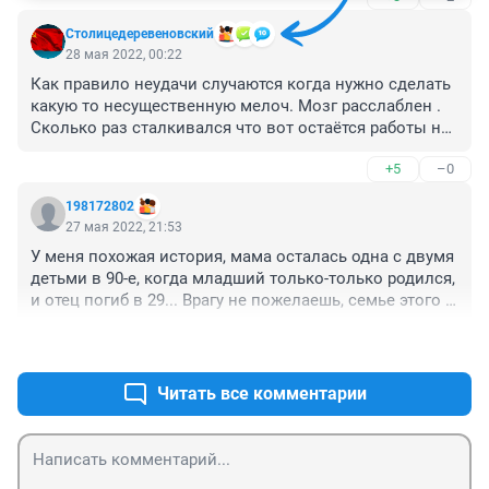
Столицедеревеновский
28 мая 2022, 00:22
Как правило неудачи случаются когда нужно сделать 
какую то несущественную мелоч. Мозг расслаблен . 
Сколько раз сталкивался что вот остаётся работы на 
полчаса и эти полчаса из-за мелкой ошибки 
+5
–0
превращаются в час или два. Теряется концентрация 
внимания.
198172802
27 мая 2022, 21:53
У меня похожая история, мама осталась одна с двумя 
детьми в 90-е, когда младший только-только родился, 
и отец погиб в 29... Врагу не пожелаешь, семье этого 
человека желаю мужества и пережить эту трагедию 
+8
–0
что бы жить дальше.
Читать все комментарии