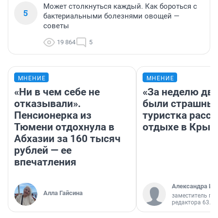
Может столкнуться каждый. Как бороться с
5
бактериальными болезнями овощей —
советы
19 864
5
МНЕНИЕ
МНЕНИЕ
«Ни в чем себе не
«За неделю две
отказывали».
были страшные
Пенсионерка из
туристка расск
Тюмени отдохнула в
отдыхе в Крым
Абхазии за 160 тысяч
рублей — ее
впечатления
Александра Ис
Алла Гайсина
заместитель гл
редактора 63.RU