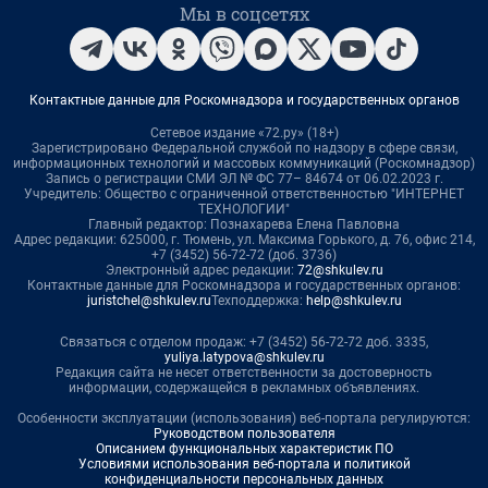
Мы в соцсетях
Контактные данные для Роскомнадзора и государственных органов
Сетевое издание «72.ру» (18+)
Зарегистрировано Федеральной службой по надзору в сфере связи,
информационных технологий и массовых коммуникаций (Роскомнадзор)
Запись о регистрации СМИ ЭЛ № ФС 77– 84674 от 06.02.2023 г.
Учредитель: Общество с ограниченной ответственностью "ИНТЕРНЕТ
ТЕХНОЛОГИИ"
Главный редактор: Познахарева Елена Павловна
Адрес редакции: 625000, г. Тюмень, ул. Максима Горького, д. 76, офис 214,
+7 (3452) 56-72-72 (доб. 3736)
Электронный адрес редакции:
72@shkulev.ru
Контактные данные для Роскомнадзора и государственных органов:
juristchel@shkulev.ru
Техподдержка:
help@shkulev.ru
Связаться с отделом продаж: +7 (3452) 56-72-72 доб. 3335,
yuliya.latypova@shkulev.ru
Редакция сайта не несет ответственности за достоверность
информации, содержащейся в рекламных объявлениях.
Особенности эксплуатации (использования) веб-портала регулируются:
Руководством пользователя
Описанием функциональных характеристик ПО
Условиями использования веб-портала и политикой
конфиденциальности персональных данных