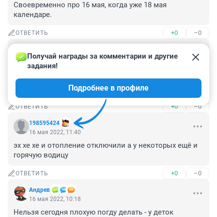
Своевременно про 16 мая, когда уже 18 мая 
календаре.
+0
–0
ОТВЕТИТЬ
Гость
17 мая 2022, 00:12
Получай награды за комментарии и другие 
задания!
Мы и так в нашем климате тепла почти не видим, как 
можно радоваться прохладному лету? Хочется 
Подробнее в профиле
жаркую и солнечную погоду!
+0
–0
ОТВЕТИТЬ
198595424
16 мая 2022, 11:40
эх хе хе и отопление отключили а у некоторых ещё и 
горячую водицу
+0
–0
ОТВЕТИТЬ
Андрев
16 мая 2022, 10:18
Нельзя сегодня плохую погду делать - у деток 