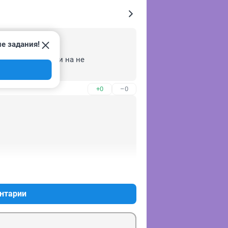
е задания!
а дачах,шашлыки на не 
+0
–0
+0
–1
нтарии