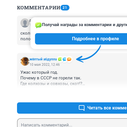
КОММЕНТАРИИ
21
Гость
Получай награды за комментарии и други
10 мая 2022, 17:27
сколько не говори,народ бесшабашный,жгут траву н
Подробнее в профиле
положенном месте,плюс рыбаки.
жёлтый абдулла
10 мая 2022, 12:46
Ужас который год.

Почему в СССР не горели так.

Где колхозы и совхозы, скот!?

Лесхозы где???
Читать все комме