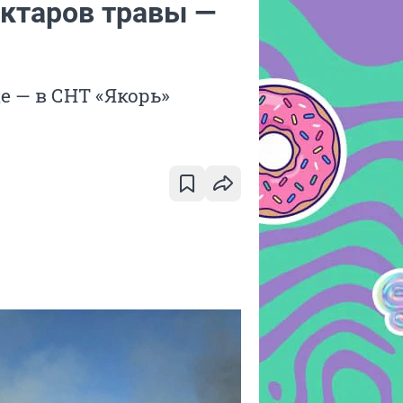
ектаров травы —
ще — в СНТ «Якорь»