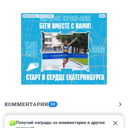
РЕКЛАМА • EA-M.ORG
КОММЕНТАРИИ
30
Гость
28 февраля 2022, 01:09
Получай награды за комментарии и другие 