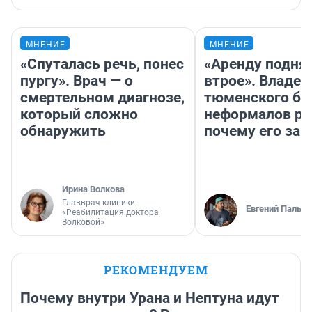
МНЕНИЕ
МНЕНИЕ
«Спуталась речь, понес
«Аренду подня
пургу». Врач — о
втрое». Владел
смертельном диагнозе,
тюменского ба
который сложно
неформалов ра
обнаружить
почему его за
Ирина Волкова
Главврач клиники
Евгений Пальян
«Реабилитация доктора
Волковой»
РЕКОМЕНДУЕМ
Почему внутри Урана и Нептуна идут