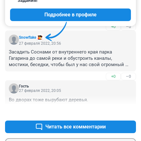
задания!
что с ней не так? то что она до 2040 года, когда всю 
Тюмень можно озеленить за 1 год не особо 
Подробнее в профиле
напрягаясь, а не через 20 лет
+0
–0
Snowflake
27 февраля 2022, 20:56
Засадить Соснами от внутреннего края парка 
Гагарина до самой реки и обустроить каналы, 
мостики, беседки, чтобы был у нас свой огромный 
пврк, свои зелёные лёгкие. Там низина и заливает 
+0
–0
регулярно.
Гость
27 февраля 2022, 20:05
Во дворах тоже вырубают деревья.
+1
–0
Читать все комментарии