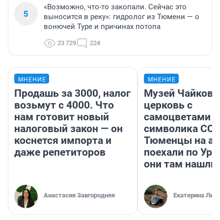
«Возможно, что-то закопали. Сейчас это
5
выносится в реку»: гидролог из Тюмени — о
вонючей Туре и причинах потопа
23 729
224
МНЕНИЕ
МНЕНИЕ
Продашь за 3000, налог
Музей Чайковс
возьмут с 4000. Что
церковь с
нам готовит новый
самоцветами и
налоговый закон — он
символика ССС
коснется импорта и
Тюменцы на ав
даже репетиторов
поехали по Ура
они там нашли
Анастасия Завгородняя
Екатерина Лит