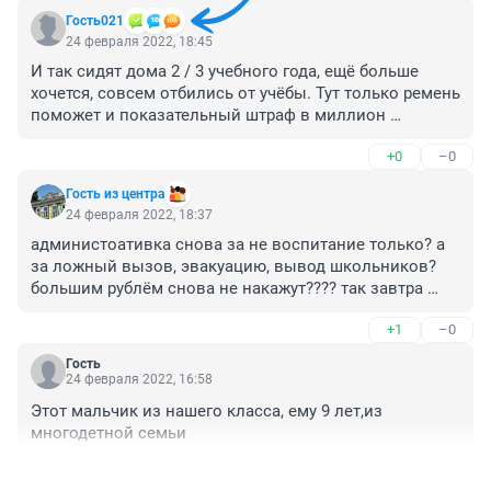
Гость021
24 февраля 2022, 18:45
И так сидят дома 2 / 3 учебного года, ещё больше 
хочется, совсем отбились от учёбы. Тут только ремень 
поможет и показательный штраф в миллион 
родителям, чтобы другие подумали
+0
–0
Гость из центра
24 февраля 2022, 18:37
администоативка снова за не воспитание только? а 
за ложный вызов, эвакуацию, вывод школьников? 
большим рублём снова не накажут???? так завтра 
снова позвонят, цена звонка пара тыщ рублёв всего 
+1
–0
для ребенка. развлечение!
Гость
24 февраля 2022, 16:58
Этот мальчик из нашего класса, ему 9 лет,из 
многодетной семьи
+1
–0