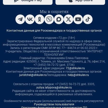
Мы в соцсетях
Контактные данные для Роскомнадзора и государственных органов
Сетевое издание «72.ру» (18+)
Зарегистрировано Федеральной службой по надзору в сфере связи,
информационных технологий и массовых коммуникаций (Роскомнадзор)
Запись о регистрации СМИ ЭЛ № ФС 77– 84674 от 06.02.2023 г.
Учредитель: Общество с ограниченной ответственностью "ИНТЕРНЕТ
ТЕХНОЛОГИИ"
Главный редактор: Познахарева Елена Павловна
Адрес редакции: 625000, г. Тюмень, ул. Максима Горького, д. 76, офис 214,
+7 (3452) 56-72-72 (доб. 3736)
Электронный адрес редакции:
72@shkulev.ru
Контактные данные для Роскомнадзора и государственных органов:
juristchel@shkulev.ru
Техподдержка:
help@shkulev.ru
Связаться с отделом продаж: +7 (3452) 56-72-72 доб. 3335,
yuliya.latypova@shkulev.ru
Редакция сайта не несет ответственности за достоверность
информации, содержащейся в рекламных объявлениях.
Особенности эксплуатации (использования) веб-портала регулируются:
Руководством пользователя
Описанием функциональных характеристик ПО