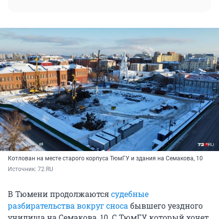
Котлован на месте старого корпуса ТюмГУ и здания на Семакова, 10
Источник: 
72.RU
В Тюмени продолжаются
судебные
разбирательства вокруг снос
а
бывшего уездного
училища на Семакова, 10. С ТюмГУ, который хочет