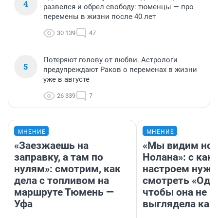
4
развелся и обрел свободу: тюменцы — про
перемены в жизни после 40 лет
30 139
47
Потеряют голову от любви. Астрологи
5
предупреждают Раков о переменах в жизни
уже в августе
26 339
7
МНЕНИЕ
МНЕНИЕ
«Заезжаешь на
«Мы видим нов
заправку, а там по
Нолана»: с как
нулям»: смотрим, как
настроем нужн
дела с топливом на
смотреть «Оди
маршруте Тюмень —
чтобы она не
Уфа
выглядела как