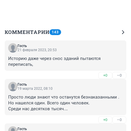
КОММЕНТАРИИ
143
Гость
21 февраля 2023, 20:53
Историю даже через снос зданий пытаются 
переписать,
+0
–0
Гость
19 марта 2022, 08:10
Просто люди знают что останутся безнаказанными .

Но нашелся один. Всего один человек. 

Среди нас десятков тысяч.

Нужно наказывать лицемеров которые уничтожают 
+0
–0
наше прошлое. До пожизненного пару 
человек.приговорите . Думать будут . За каждый метр 
Гость