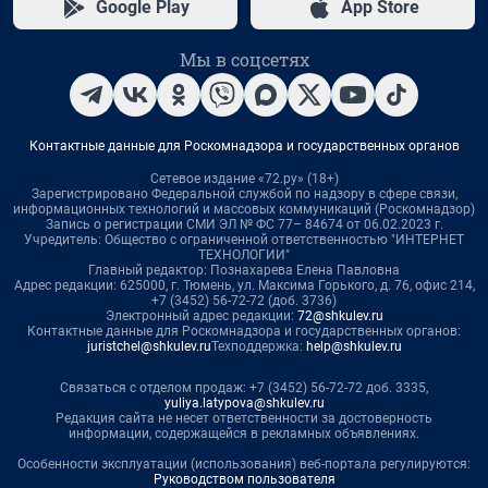
Google Play
App Store
Мы в соцсетях
Контактные данные для Роскомнадзора и государственных органов
Сетевое издание «72.ру» (18+)
Зарегистрировано Федеральной службой по надзору в сфере связи,
информационных технологий и массовых коммуникаций (Роскомнадзор)
Запись о регистрации СМИ ЭЛ № ФС 77– 84674 от 06.02.2023 г.
Учредитель: Общество с ограниченной ответственностью "ИНТЕРНЕТ
ТЕХНОЛОГИИ"
Главный редактор: Познахарева Елена Павловна
Адрес редакции: 625000, г. Тюмень, ул. Максима Горького, д. 76, офис 214,
+7 (3452) 56-72-72 (доб. 3736)
Электронный адрес редакции:
72@shkulev.ru
Контактные данные для Роскомнадзора и государственных органов:
juristchel@shkulev.ru
Техподдержка:
help@shkulev.ru
Связаться с отделом продаж: +7 (3452) 56-72-72 доб. 3335,
yuliya.latypova@shkulev.ru
Редакция сайта не несет ответственности за достоверность
информации, содержащейся в рекламных объявлениях.
Особенности эксплуатации (использования) веб-портала регулируются:
Руководством пользователя