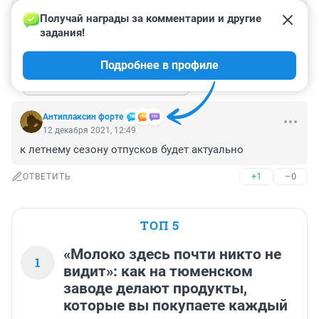
да можно и в Астану съездить и неплохо так 
Получай награды за комментарии и другие 
отвакцинироваться
задания!
+1
–1
ОТВЕТИТЬ
1
Подробнее в профиле
Показать ещё 1 ответ
Антиплаксин форте
12 декабря 2021, 12:49
к летнему сезону отпусков будет актуально
+1
–0
ОТВЕТИТЬ
ТОП 5
«Молоко здесь почти никто не
1
видит»: как на тюменском
заводе делают продукты,
которые вы покупаете каждый