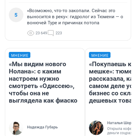
«Возможно, что-то закопали. Сейчас это
5
выносится в реку»: гидролог из Тюмени — о
вонючей Туре и причинах потопа
23 649
223
МНЕНИЕ
МНЕНИЕ
«Мы видим нового
«Покупаешь ко
Нолана»: с каким
мешке»: тюмен
настроем нужно
рассказала, как
смотреть «Одиссею»,
самом деле ус
чтобы она не
бизнес со скл
выглядела как фиаско
дешевых това
Наталья Шорох
Надежда Губарь
Открыла кофейн
деньги соцразв