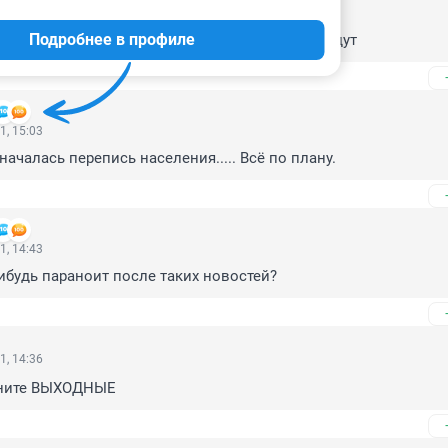
1, 15:26
Подробнее в профиле
у не пришла, как только скажут, сразу все введут
1, 15:03
ачалась перепись населения..... Всё по плану.
1, 14:43
ибудь параноит после таких новостей?
1, 14:36
ените ВЫХОДНЫЕ