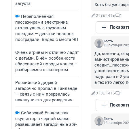
августа
Хоть бы уж закры
ОТВЕТИТЬ
1
Переполненная
пассажирами электричка
Показат
столкнулась с грузовым
поездом — десятки человек
пострадали. Видео с места ЧП
Гость
18 октября 202
Очень игривы и отлично ладят
Да, конечно, отк
с детьми. В чём особенности
амнистированные
абиссинской породы кошек —
следит...пассаж
разбираемся с экспертом
у них такого вы
надо раза в 2 ув
а тех кто легко 
Российский диджей
загадочно пропал в Таиланде
ОТВЕТИТЬ
1
— связь с ним прервалась
накануне его дня рождения
Показат
Сибирский Бэнкси: как
скульптор в черной маске
Гость
18 октября 202
развешивает загадочные арт-