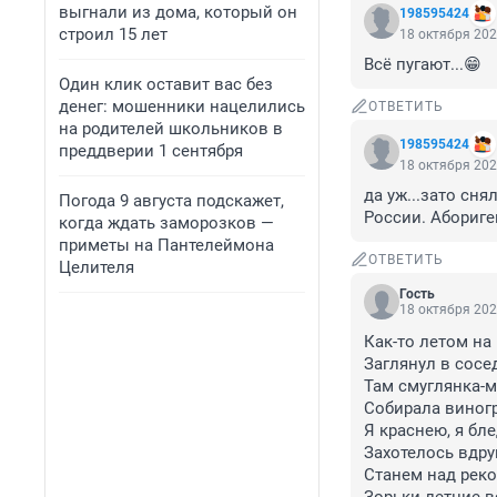
выгнали из дома, который он
198595424
строил 15 лет
18 октября 202
Всё пугают...😁
Один клик оставит вас без
денег: мошенники нацелились
ОТВЕТИТЬ
на родителей школьников в
198595424
преддверии 1 сентября
18 октября 202
да уж...зато сн
Погода 9 августа подскажет,
России. Абориге
когда ждать заморозков —
приметы на Пантелеймона
ОТВЕТИТЬ
Целителя
Гость
18 октября 202
Как-то летом на 
Заглянул в сосед
Там смуглянка-м
Собирала виногр
Я краснею, я бле
Захотелось вдруг
Станем над реко