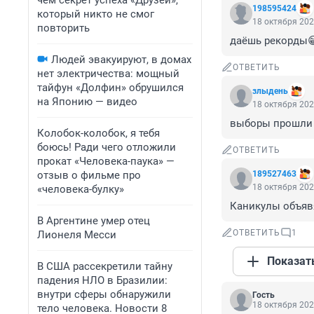
чем секрет успеха «Друзей»,
198595424
который никто не смог
18 октября 202
повторить
даёшь рекорды
Людей эвакуируют, в домах
ОТВЕТИТЬ
нет электричества: мощный
тайфун «Долфин» обрушился
злыдень
на Японию — видео
18 октября 202
выборы прошли д
Колобок-колобок, я тебя
боюсь! Ради чего отложили
ОТВЕТИТЬ
прокат «Человека-паука» —
отзыв о фильме про
189527463
18 октября 202
«человека-булку»
Каникулы объяв
В Аргентине умер отец
ОТВЕТИТЬ
1
Лионеля Месси
Показат
В США рассекретили тайну
падения НЛО в Бразилии:
внутри сферы обнаружили
Гость
18 октября 202
тело человека. Новости 8