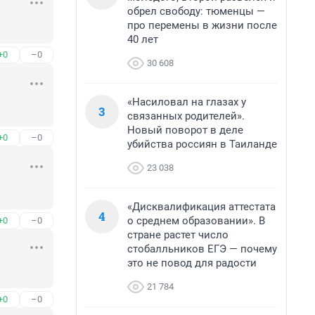
обрел свободу: тюменцы —
про перемены в жизни после
40 лет
+0
–0
30 608
«Насиловал на глазах у
3
связанных родителей».
Новый поворот в деле
+0
–0
убийства россиян в Таиланде
23 038
«Дисквалификация аттестата
4
о среднем образовании». В
+0
–0
стране растет число
стобалльников ЕГЭ — почему
это не повод для радости
21 784
+0
–0