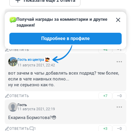
Показать ещё 2 ответа
Гость
12 августа 2021, 02:51
Получай награды за комментарии и другие 
задания!
Дак это может она причастны к похищению Насти? 
Или зачем тогда вводить в заблуждение волонтёров 
Подробнее в профиле
и остальных людей?
+4
–1
ОТВЕТИТЬ
Гость из центра
11 августа 2021, 22:42
вот зачем в чаты добавлять всех подряд? тем более, 
если в чате наивных полно...

ну не серьезно как-то.
+7
–0
ОТВЕТИТЬ
Гость
11 августа 2021, 22:19
Екарина Бормотова?😳
+3
–0
ОТВЕТИТЬ
1