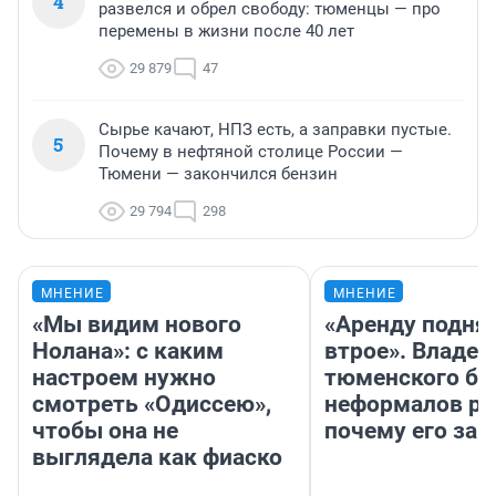
4
развелся и обрел свободу: тюменцы — про
перемены в жизни после 40 лет
29 879
47
Сырье качают, НПЗ есть, а заправки пустые.
5
Почему в нефтяной столице России —
Тюмени — закончился бензин
29 794
298
МНЕНИЕ
МНЕНИЕ
«Мы видим нового
«Аренду подня
Нолана»: с каким
втрое». Владел
настроем нужно
тюменского ба
смотреть «Одиссею»,
неформалов ра
чтобы она не
почему его за
выглядела как фиаско