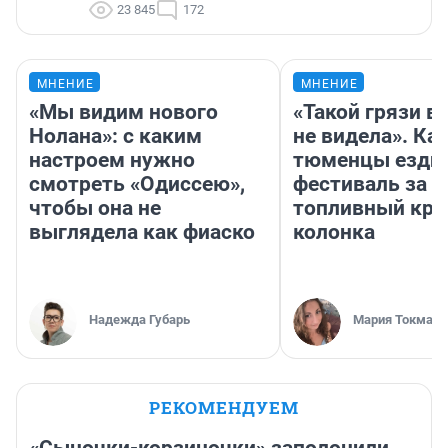
23 845
172
МНЕНИЕ
МНЕНИЕ
«Мы видим нового
«Такой грязи в
Нолана»: с каким
не видела». Ка
настроем нужно
тюменцы ездил
смотреть «Одиссею»,
фестиваль за 9
чтобы она не
топливный кри
выглядела как фиаско
колонка
Надежда Губарь
Мария Токмако
РЕКОМЕНДУЕМ