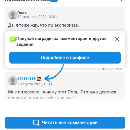
Гость
12 сентября 2021, 10:01
Да, я тоже жду, что по экспертизе.
+0
–0
Получай награды за комментарии и другие 
задания!
Гость
9 сентября 2021, 12:08
Подробнее в профиле
Ну и что в итоге? Месяц прошёл.
+0
–0
266194899
9 августа 2021, 18:11
Мне интересно, почему этот Поль. Столько девочек 
извратил и живет себе дальше?
+1
–0
Читать все комментарии