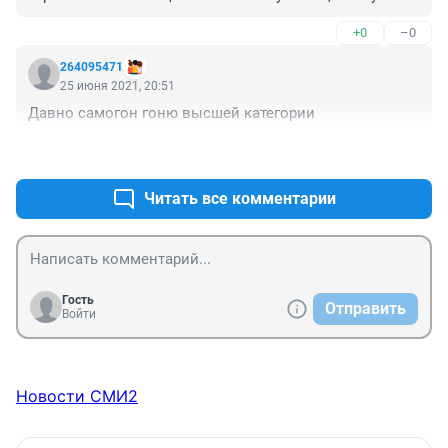
спокойно пойти купить креветок в перекрестке и 
+0
–0
бутылочку белого, но нет! сегодня мне испоганили 
день в очередной раз своим дурацкими запретами! 
264095471
Буду надеятся что что у милого друга найдется в 
25 июня 2021, 20:51
загашнике самогон или вишневая настоечка.😂😁
Давно самогон гоню высшей категории
+1
–0
Читать все комментарии
Гость
Отправить
Войти
Новости СМИ2