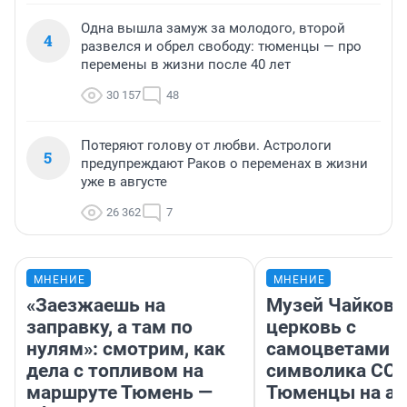
Одна вышла замуж за молодого, второй
4
развелся и обрел свободу: тюменцы — про
перемены в жизни после 40 лет
30 157
48
Потеряют голову от любви. Астрологи
5
предупреждают Раков о переменах в жизни
уже в августе
26 362
7
МНЕНИЕ
МНЕНИЕ
«Заезжаешь на
Музей Чайковс
заправку, а там по
церковь с
нулям»: смотрим, как
самоцветами и
дела с топливом на
символика ССС
маршруте Тюмень —
Тюменцы на ав