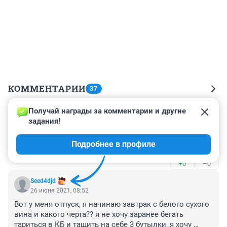
КОММЕНТАРИИ
37
Получай награды за комментарии и другие 
Гость
24 июля 2021, 18:50
задания!
Просто спаивают народ ! А народ у нас запасливый! 
Подробнее в профиле
Возмёт всё с хорошим запасом....
+0
–0
Seed4djd
26 июня 2021, 08:52
Вот у меня отпуск, я начинаю завтрак с белого сухого 
вина и какого черта?? я не хочу заранее бегать 
тариться в КБ и тащить на себе 3 бутылки, я хочу 