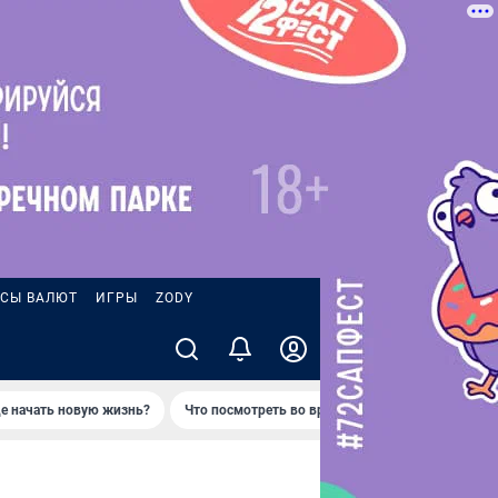
СЫ ВАЛЮТ
ИГРЫ
ZODY
де начать новую жизнь?
Что посмотреть во время отпуска в Петропавло