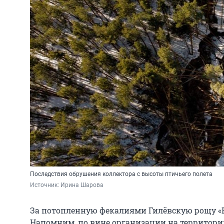
Последствия обрушения коллектора с высоты птичьего полета
Источник: 
Ирина Шарова
За потопленную фекалиями Гилёвскую рощу «
Напомним, по вине организации на территори