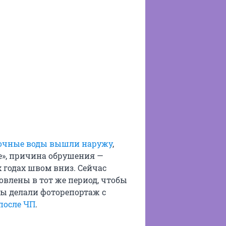
очные воды вышли наружу
,
ле», причина обрушения —
 годах швом вниз. Сейчас
влены в тот же период, чтобы
мы делали фоторепортаж с
после ЧП
.