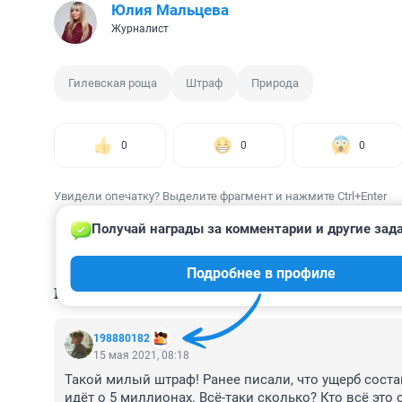
Юлия Мальцева
Журналист
Гилевская роща
Штраф
Природа
0
0
0
Увидели опечатку? Выделите фрагмент и нажмите Ctrl+Enter
Получай награды за комментарии и другие зад
Подробнее в профиле
КОММЕНТАРИИ
6
198880182
15 мая 2021, 08:18
Такой милый штраф! Ранее писали, что ущерб соста
идёт о 5 миллионах. Всё-таки сколько? Кто всё это 