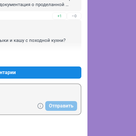
 документация о проделанной 
у лесу, а уж в водоканале точно 
+1
–0
сно знают места, в которые не 
ыки и кашу с походной кухни?

+0
–0
нтарии
Отправить