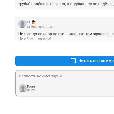
трубы" вообще интересно, в водоканале не ведётся
работе? Это я с корзинкой иду искать грибы по всем
знают где искать не надо ржавые трубы, ибо прекра
заглядывают десятилетиями.
o.i.
14 мая 2021, 22:49
Никого до сих пор не стошнило, кто там жрал шашл
Не обос.... ся вам!
Читать все комме
Гость
Войти