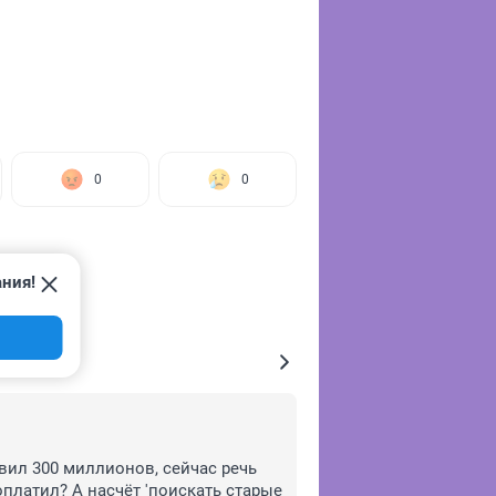
0
0
ания!
вил 300 миллионов, сейчас речь 
оплатил? А насчёт 'поискать старые 