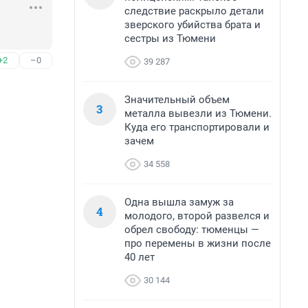
следствие раскрыло детали
зверского убийства брата и
сестры из Тюмени
+2
–0
39 287
Значительный объем
3
металла вывезли из Тюмени.
Куда его транспортировали и
зачем
34 558
Одна вышла замуж за
4
молодого, второй развелся и
обрел свободу: тюменцы —
про перемены в жизни после
40 лет
30 144