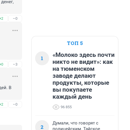
денег, 
+2
–0
ТОП 5
«Молоко здесь почти
1
никто не видит»: как
+0
–3
на тюменском
заводе делают
продукты, которые
ей. В 
вы покупаете
каждый день
+2
–0
96 855
Думали, что говорят с
2
полицейским. Тайское