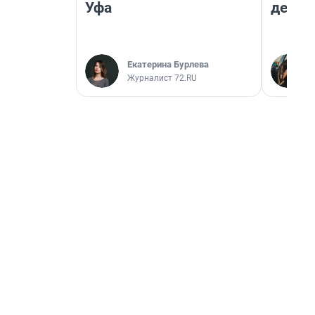
Уфа
дешев
Екатерина Бурлева
Журналист 72.RU