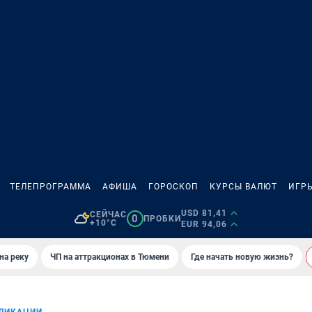
ТЕЛЕПРОГРАММА
АФИША
ГОРОСКОП
КУРСЫ ВАЛЮТ
ИГР
USD 81,41
СЕЙЧАС
0
ПРОБКИ
+10°C
EUR 94,06
на реку
ЧП на аттракционах в Тюмени
Где начать новую жизнь?