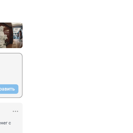
равить
ег с 