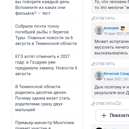
вы говорите каждый день.
То, что человек 
Вспомните из каких они
то это мелочи "ж
фильмов? — тест
ОТВЕТИТЬ
Собрали почти тонну
Andreykin
погибшей рыбы с берегов
10 мая 2021, 0
Туры. Главные новости за 6
Может испугалис
августа в Тюменской области
мусолить нечего 
высказывались 
ЕГЭ хотят отменить к 2027
году: в Госдуме уже
ОТВЕТИТЬ
придумали замену. Новости 6
августа
Вячеслав Саха
9 мая 2021, 20
В Тюменской области
Дык поэтому и н
родились десятки двоен.
результате все 
Почему одним везет стать
родителями сразу двух
ОТВЕТИТЬ
1
малышей
Показат
Премьер‑министр Монголии
примет участие в