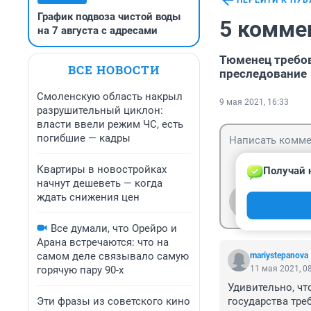
ПЕРЕЙТИ К ПУ
График подвоза чистой воды
5 комме
на 7 августа с адресами
Тюменец требов
ВСЕ НОВОСТИ
преследование
Смоленскую область накрыл
9 мая 2021, 16:33
разрушительный циклон:
власти ввели режим ЧС, есть
погибшие — кадры
Квартиры в новостройках
Получай 
начнут дешеветь — когда
ждать снижения цен
Гость
Войти
Все думали, что Орейро и
Арана встречаются: что на
самом деле связывало самую
mariystepanova
горячую пару 90-х
11 мая 2021, 0
Удивительно, что
Эти фразы из советского кино
государства треб