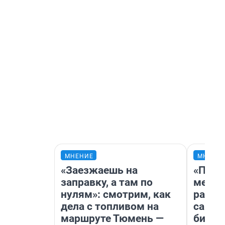
МНЕНИЕ
МНЕНИ
«Заезжаешь на
«Поку
заправку, а там по
мешке
нулям»: смотрим, как
расска
дела с топливом на
самом
маршруте Тюмень —
бизне