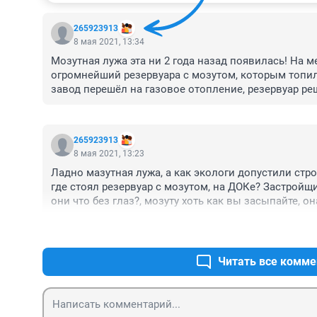
265923913
8 мая 2021, 13:34
Мозутная лужа эта ни 2 года назад появилась! На ме
огромнейший резервуара с мозутом, которым топилс
завод перешёл на газовое отопление, резервуар реши
металл, трубопроводы от них вырвали из-под земли
техникой, вот и появилась эта мозутная лужа.
265923913
8 мая 2021, 13:23
Ладно мазутная лужа, а как экологи допустили стро
где стоял резервуар с мозутом, на ДОКе? Застройщ
они что без глаз?, мозуту хоть как вы засыпайте, о
земли, в летнею жаркую погоду, и люди будут задых
Читать все комме