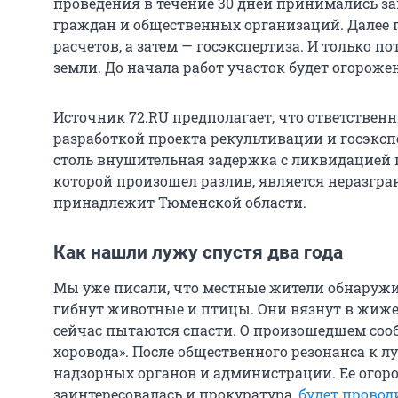
проведения в течение 30 дней принимались з
граждан и общественных организаций. Далее 
расчетов, а затем — госэкспертиза. И только 
земли. До начала работ участок будет огорожен
Источник 72.RU предполагает, что ответствен
разработкой проекта рекультивации и госэксп
столь внушительная задержка с ликвидацией п
которой произошел разлив, является неразгра
принадлежит Тюменской области.
Как нашли лужу спустя два года
Мы уже писали, что местные жители обнаружи
гибнут животные и птицы. Они вязнут в жиже
сейчас пытаются спасти. О произошедшем соо
хоровода». После общественного резонанса к л
надзорных органов и администрации. Ее огор
заинтересовалась и прокуратура,
будет провод