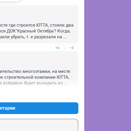
сте где строится ЮТТА, стояли два 
я ДОК"Красный Октябрь"! Когда, 
ли убрать, т. е разрезали на 
, эксковаторами и всякой 
+0
–0
ительство многоэтажки, на месте 
ик строительной компании ЮТТА, 
на всёравно будет выходить из 
аться!
+0
–0
нтарии