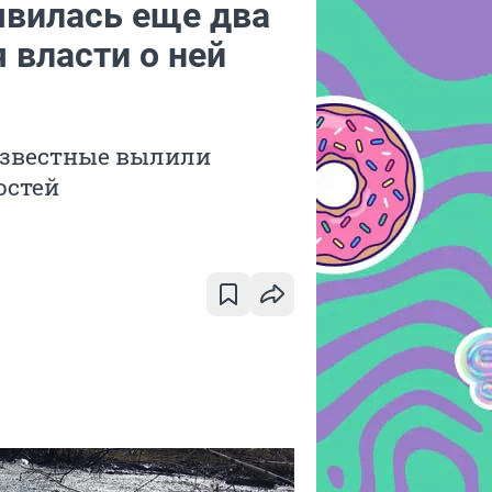
явилась еще два
я власти о ней
еизвестные вылили
остей