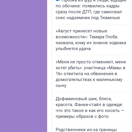
Пробка из фур и люди, идущие
по обочине: появились кадры
сразу после ДТП, где самосвал
снес надземник под Тюменью
«Август принесет новые
возможности»: Тамара Глоба
назвала, кому из знаков зодиака
улыбнется удача
«Меня не просто отменяют, меня
хотят убить»: участница «Мамы в
16» ответила на обвинения в
домогательствах к маленькому
сыну
Дофаминовый шик, блеск,
красота. Фанки-стайл в одежде:
что это такое и как его носить —
примеры образов с фото
Родственники из-за границы