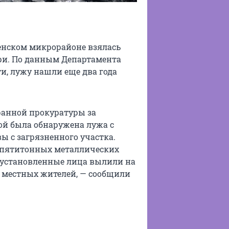
менском микрорайоне взялась
ери. По данным Департамента
, лужу нашли еще два года
хранной прокуратуры за
ой была обнаружена лужа с
ы с загрязненного участка.
х пятитонных металлических
еустановленные лица вылили на
 местных жителей, — сообщили