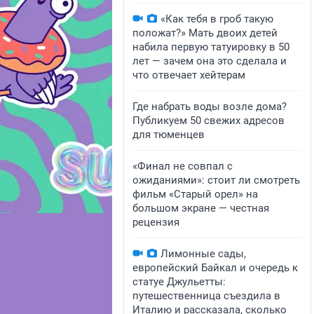
«Как тебя в гроб такую
положат?» Мать двоих детей
набила первую татуировку в 50
лет — зачем она это сделала и
что отвечает хейтерам
Где набрать воды возле дома?
Публикуем 50 свежих адресов
для тюменцев
«Финал не совпал с
ожиданиями»: стоит ли смотреть
фильм «Старый орел» на
большом экране — честная
рецензия
Лимонные сады,
европейский Байкал и очередь к
статуе Джульетты:
путешественница съездила в
Италию и рассказала, сколько