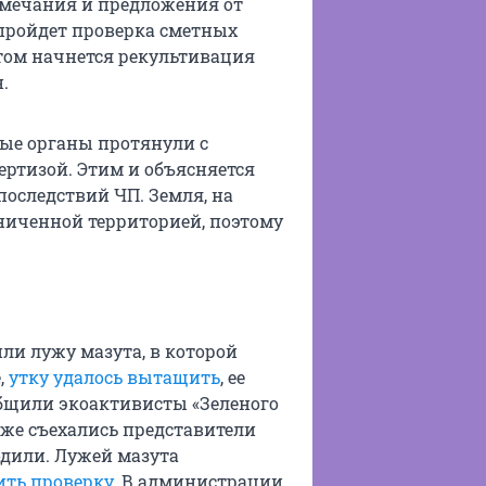
амечания и предложения от
пройдет проверка сметных
потом начнется рекультивация
.
ные органы протянули с
ертизой. Этим и объясняется
оследствий ЧП. Земля, на
ниченной территорией, поэтому
ли лужу мазута, в которой
,
утку удалось вытащить
, ее
бщили экоактивисты «Зеленого
уже съехались представители
одили. Лужей мазута
ить проверку
. В администрации