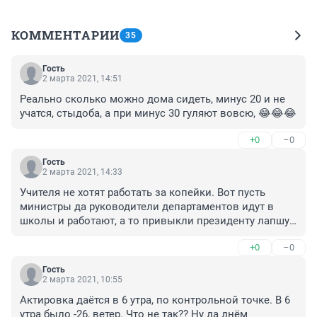
КОММЕНТАРИИ
35
Гость
2 марта 2021, 14:51
Реально сколько можно дома сидеть, минус 20 и не 
учатся, стыдоба, а при минус 30 гуляют вовсю, 😂😂😂
+0
–0
Гость
2 марта 2021, 14:33
Учителя не хотят работать за копейки. Вот пусть 
министры да руководители департаментов идут в 
школы и работают, а то привыкли президенту лапшу 
на уши вешать о высоких зарплатах учителей. А он 
+0
–0
слушает и уши тренирует, как то надо же до 2030 года 
тянуть.Скоро актировки в минус 5 начнут объявлять!
Гость
2 марта 2021, 10:55
Актировка даётся в 6 утра, по контрольной точке. В 6 
утра было -26, ветер. Что не так?? Ну да днём 