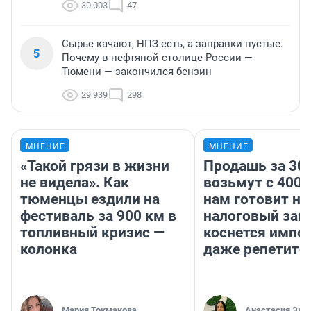
30 003
47
Сырье качают, НПЗ есть, а заправки пустые.
5
Почему в нефтяной столице России —
Тюмени — закончился бензин
29 939
298
МНЕНИЕ
МНЕНИЕ
«Такой грязи в жизни
Продашь за 300
не видела». Как
возьмут с 4000
тюменцы ездили на
нам готовит н
фестиваль за 900 км в
налоговый зако
топливный кризис —
коснется импор
колонка
даже репетито
Мария Токмакова
Анастасия Зав