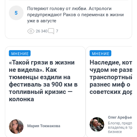
Потеряют голову от любви. Астрологи
5
предупреждают Раков о переменах в жизни
уже в августе
26 340
7
МНЕНИЕ
МНЕНИЕ
«Такой грязи в жизни
Наследие, кото
не видела». Как
чудом не разва
тюменцы ездили на
транспортный 
фестиваль за 900 км в
разнес миф о 
топливный кризис —
советских доро
колонка
Олег Арефьев
Блогер, предпри
Мария Токмакова
владелец в тра
бизнесе