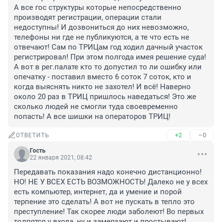
А все гос структуры которые непосредственно 
производят регистрации, операции стали 
недоступны! И дозвониться до них невозможно, 
телефоны ни где не публикуются, а те что есть не 
отвечают! Сам по ТРИЦам год ходил дачный участок 
регистрировал! При этом полгода имея решение суда! 
А вот в рег.палате кто то допустил то ли ошибку или 
опечатку - поставил вместо 6 соток 7 соток, кто и 
когда выяснять никто не захотел! И всё! Наверно 
около 20 раз в ТРИЦ пришлось наведаться! Это же 
сколько людей не смогли туда своевременно 
попасть! А все шишки на операторов ТРИЦ!
+2
–0
ОТВЕТИТЬ
Гость
22 января 2021, 08:42
Передавать показания надо конечно дистанционно! 
НО! НЕ У ВСЕХ ЕСТЬ ВОЗМОЖНОСТЬ! Далеко не у всех 
есть компьютер, интернет, да и умение и порой 
терпение это сделать! А вот не пускать в тепло это 
преступление! Так скорее люди заболеют! Во первых 
толпятся у входа, ну и замерзают и простывают! 