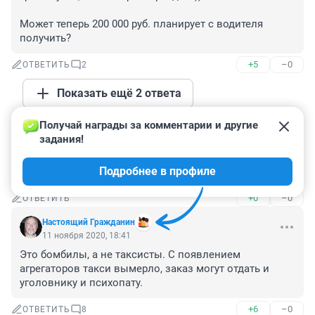
Может теперь 200 000 руб. планирует с водителя 
получить?
+5
–0
ОТВЕТИТЬ
2
Показать ещё 2 ответа
Получай награды за комментарии и другие 
Гость
11 ноября 2020, 18:41
задания!
Пипец люди пошли, не только из за намордников 
Подробнее в профиле
убить друг друга готовы.
+0
–0
ОТВЕТИТЬ
Настоящий Гражданин
11 ноября 2020, 18:41
Это бомбилы, а не таксисты. С появлением 
агрегаторов такси вымерло, заказ могут отдать и 
уголовнику и психопату.
+6
–0
ОТВЕТИТЬ
8