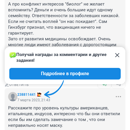
А про конфликт интересов "биолог" не желает 
вспомнить? Деньги и очень большие идут одному 
семейству. Ответственности за заболевших никакой. 
Если не считать воплей "он нас покидает". Сам 
Гинзбург признал, что вакцинация ничего не 
гарантирует. 

Зато от развития медицины освобождает. Очень 
многие люди имеют заболевания с дорогостоящим 
лечением. О них не вспоминают, а за маски то как 
Получай награды за комментарии и другие 
волнуются! А за вакцинацию едва ли не премию 
задания!
дают. А за отсутствие тряпки на носу пытаются 
штрафовать. Жертва биологии иди в школу учиться 
Подробнее в профиле
по новой.
+0
–0
ОТВЕТИТЬ
238811441
7 марта 2023, 21:43
Расскажите про уровень культуры американцев, 
итальянцев, индусов, интересно что бы они ответили 
если бы им сделать замечание о том , что они 
неправильно носят маску.