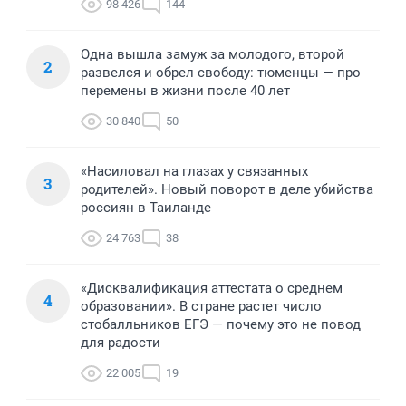
98 426
144
Одна вышла замуж за молодого, второй
2
развелся и обрел свободу: тюменцы — про
перемены в жизни после 40 лет
30 840
50
«Насиловал на глазах у связанных
3
родителей». Новый поворот в деле убийства
россиян в Таиланде
24 763
38
«Дисквалификация аттестата о среднем
4
образовании». В стране растет число
стобалльников ЕГЭ — почему это не повод
для радости
22 005
19