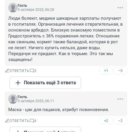
Гость
5 октября 2020, 06:28
Люди болеют, медики шикарные зарплаты получают 
в госпиталях. Организация лечения отвратительная, в 
основном арбидол. Близкую знакомую поместили в 
Градостроитель с 36% поражения легких. Отношение 
как свиньям, кормят также баландой, которая в рот 
не лезет. Ничего купить нельзя, даже воды. 
Передачуи не придают. Как в тюрьме. Это так мы 
защищены!
+1
–0
ОТВЕТИТЬ
3
Показать ещё 3 ответа
Гость
5 октября 2020, 06:11
Маска - цак для пацаков, атрибут повиновения.
+2
–2
ОТВЕТИТЬ
4