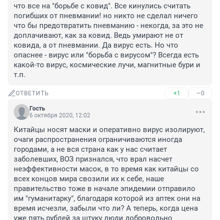
что все на "борьбе с ковид". Все кинулись считать 
погибших от пневмании! но никто не сделал ничего 
что бы предотвратить пневманию - некогда, за это не 
доплачивают, как за ковид. Ведь умирают не от 
ковида, а от пневмании. Да вирус есть. Но что 
опаснее - вирус или "борьба с вирусом"? Всегда есть 
какой-то вирус, космические лучи, магнитные бури и 
т.п.
+1
–0
ОТВЕТИТЬ
Гость
6 октября 2020, 12:02
Китайцы носят маски и оперативно вирус изолируют, 
очаги распространения ограничиваются иногда 
городами, а не вся страна как у нас считает 
заболевших, ВОЗ признался, что врал насчет 
неэффективности масок, в то время как китайцы со 
всех концов мира свозили их к себе, наше 
правительство тоже в начале эпидемии отправило 
им "гуманитарку", благодаря которой из аптек они на 
время исчезли, забыли что ли? А теперь, когда цена 
уже пять рублей за штуку люди добровольно 