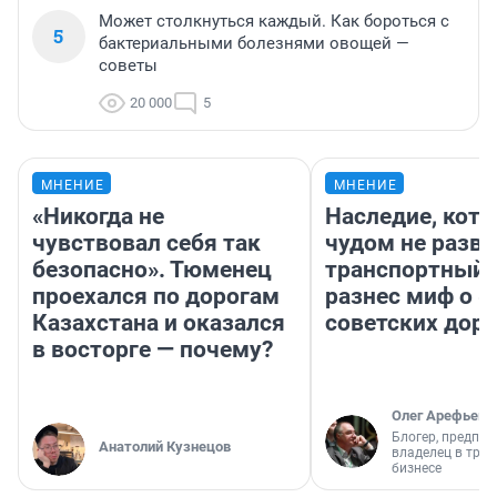
Может столкнуться каждый. Как бороться с
5
бактериальными болезнями овощей —
советы
20 000
5
МНЕНИЕ
МНЕНИЕ
«Никогда не
Наследие, кото
чувствовал себя так
чудом не разва
безопасно». Тюменец
транспортный 
проехался по дорогам
разнес миф о 
Казахстана и оказался
советских доро
в восторге — почему?
Олег Арефьев
Блогер, предпри
Анатолий Кузнецов
владелец в тра
бизнесе