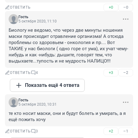
+0
–0
ОТВЕТИТЬ
Гость
5 октября 2020, 11:10
Биологу не ведомо, что через две минуты ношения 
маски происходит отравление организма! А отсюда 
проблемы со здоровьем - онкология и пр.... Вот 
ТАКИЕ у нас биологи ( одно горе от ума), их учат чему-
нибудь и как -нибудь: дышите, говорят тем, что 
выдыхаете...тупость и не мудрость НАЛИЦО!!!
+3
–2
ОТВЕТИТЬ
4
Показать ещё 4 ответа
Гость
5 октября 2020, 10:31
те кто носит маски, они и будут болеть и умирать, а я 
ещё пожить хочу
+2
–1
ОТВЕТИТЬ
3