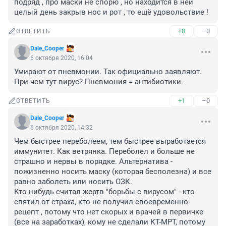
подряд , про маски не спорю , но находится в ней 
целый день закрыв нос и рот , то ещё удовольствие !
+0
–0
ОТВЕТИТЬ
Dale_Cooper
6 октября 2020, 16:04
Умирают от пневмонии. Так официально заявляют. 
При чем тут вирус? Пневмония = антибиотики.
+1
–0
ОТВЕТИТЬ
Dale_Cooper
6 октября 2020, 14:32
Чем быстрее переболеем, тем быстрее выработается 
иммунитет. Как ветрянка. Переболел и больше не 
страшно и нервы в порядке. Альтернатива - 
пожизненно носить маску (которая бесполезна) и все 
равно заболеть или носить ОЗК.

Кто нибудь считал жертв "борьбы с вирусом" - кто 
спятил от страха, кто не получил своевременно 
рецепт , потому что нет скорых и врачей в первичке 
(все на заработках), кому не сделали КТ-МРТ, потому 