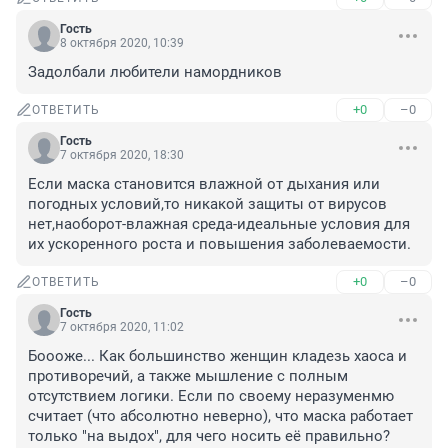
Гость
8 октября 2020, 10:39
Задолбали любители намордников
+0
–0
ОТВЕТИТЬ
Гость
7 октября 2020, 18:30
Если маска становится влажной от дыхания или 
погодных условий,то никакой защиты от вирусов 
нет,наоборот-влажная среда-идеальные условия для 
их ускоренного роста и повышения заболеваемости.
+0
–0
ОТВЕТИТЬ
Гость
7 октября 2020, 11:02
Боооже... Как большинство женщин кладезь хаоса и 
противоречий, а также мышление с полным 
отсутствием логики. Если по своему неразуменмю 
считает (что абсолютно неверно), что маска работает 
только "на выдох", для чего носить её правильно? 