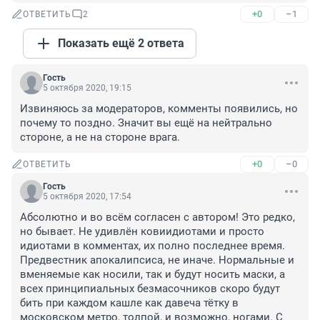
+0
–1
ОТВЕТИТЬ
2
Показать ещё 2 ответа
Гость
5 октября 2020, 19:15
Извиняюсь за модераторов, комменты появились, но 
почему то поздно. Значит вы ещё на нейтрально 
стороне, а не на стороне врага.
+0
–0
ОТВЕТИТЬ
Гость
5 октября 2020, 17:54
Абсолютно и во всём согласен с автором! Это редко, 
но бывает. Не удивлён ковиидиотами и просто 
идиотами в комментах, их полно последнее время. 
Предвестник апокалипсиса, не иначе. Нормальные и 
вменяемые как носили, так и будут носить маски, а 
всех принципиальных безмасочников скоро будут 
бить при каждом кашле как давеча тётку в 
московском метро, толпой, и возможно, ногами. С 