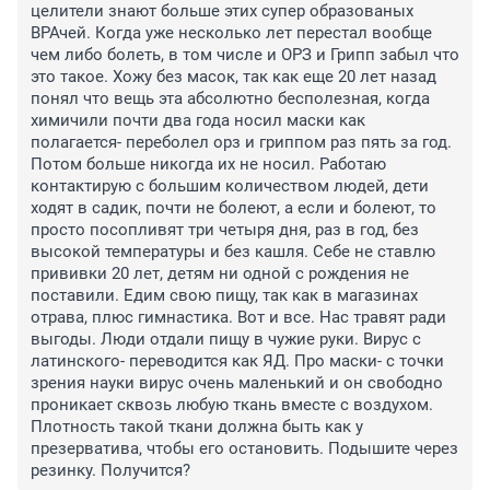
целители знают больше этих супер образованых 
ВРАчей. Когда уже несколько лет перестал вообще 
чем либо болеть, в том числе и ОРЗ и Грипп забыл что 
это такое. Хожу без масок, так как еще 20 лет назад 
понял что вещь эта абсолютно бесполезная, когда 
химичили почти два года носил маски как 
полагается- переболел орз и гриппом раз пять за год. 
Потом больше никогда их не носил. Работаю 
контактирую с большим количеством людей, дети 
ходят в садик, почти не болеют, а если и болеют, то 
просто посопливят три четыря дня, раз в год, без 
высокой температуры и без кашля. Себе не ставлю 
прививки 20 лет, детям ни одной с рождения не 
поставили. Едим свою пищу, так как в магазинах 
отрава, плюс гимнастика. Вот и все. Нас травят ради 
выгоды. Люди отдали пищу в чужие руки. Вирус с 
латинского- переводится как ЯД. Про маски- с точки 
зрения науки вирус очень маленький и он свободно 
проникает сквозь любую ткань вместе с воздухом. 
Плотность такой ткани должна быть как у 
презерватива, чтобы его остановить. Подышите через 
резинку. Получится?