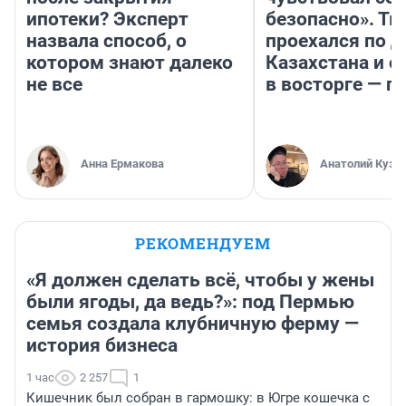
ипотеки? Эксперт
безопасно». Т
назвала способ, о
проехался по 
котором знают далеко
Казахстана и о
не все
в восторге — п
Анна Ермакова
Анатолий Кузн
РЕКОМЕНДУЕМ
«Я должен сделать всё, чтобы у жены
были ягоды, да ведь?»: под Пермью
семья создала клубничную ферму —
история бизнеса
1 час
2 257
1
Кишечник был собран в гармошку: в Югре кошечка с