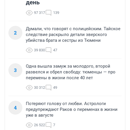
день
97 317
139
Думали, что говорят с полицейским. Тайское
2
следствие раскрыло детали зверского
убийства брата и сестры из Тюмени
39 830
47
Одна вышла замуж за молодого, второй
3
развелся и обрел свободу: тюменцы — про
перемены в жизни после 40 лет
30 312
49
Потеряют голову от любви. Астрологи
4
предупреждают Раков о переменах в жизни
уже в августе
26 522
7