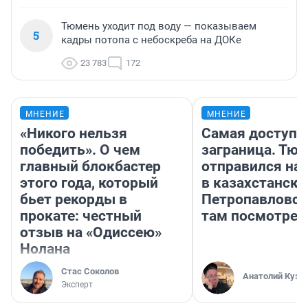
Тюмень уходит под воду — показываем
5
кадры потопа с небоскреба на ДОКе
23 783
172
МНЕНИЕ
МНЕНИЕ
«Никого нельзя
Самая доступн
победить». О чем
заграница. Тю
главный блокбастер
отправился на
этого года, который
в казахстански
бьет рекорды в
Петропавловск
прокате: честный
там посмотрет
отзыв на «Одиссею»
Нолана
Стас Соколов
Анатолий Кузн
Эксперт