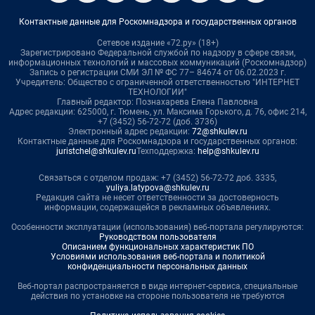
Контактные данные для Роскомнадзора и государственных органов
Сетевое издание «72.ру» (18+)
Зарегистрировано Федеральной службой по надзору в сфере связи,
информационных технологий и массовых коммуникаций (Роскомнадзор)
Запись о регистрации СМИ ЭЛ № ФС 77– 84674 от 06.02.2023 г.
Учредитель: Общество с ограниченной ответственностью "ИНТЕРНЕТ
ТЕХНОЛОГИИ"
Главный редактор: Познахарева Елена Павловна
Адрес редакции: 625000, г. Тюмень, ул. Максима Горького, д. 76, офис 214,
+7 (3452) 56-72-72 (доб. 3736)
Электронный адрес редакции:
72@shkulev.ru
Контактные данные для Роскомнадзора и государственных органов:
juristchel@shkulev.ru
Техподдержка:
help@shkulev.ru
Связаться с отделом продаж: +7 (3452) 56-72-72 доб. 3335,
yuliya.latypova@shkulev.ru
Редакция сайта не несет ответственности за достоверность
информации, содержащейся в рекламных объявлениях.
Особенности эксплуатации (использования) веб-портала регулируются:
Руководством пользователя
Описанием функциональных характеристик ПО
Условиями использования веб-портала и политикой
конфиденциальности персональных данных
Веб-портал распространяется в виде интернет-сервиса, специальные
действия по установке на стороне пользователя не требуются