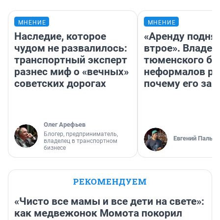
МНЕНИЕ
МНЕНИЕ
Наследие, которое
«Аренду подня
чудом не развалилось:
втрое». Владел
транспортный эксперт
тюменского ба
разнес миф о «вечных»
неформалов ра
советских дорогах
почему его за
Олег Арефьев
Блогер, предприниматель,
Евгений Пальян
владелец в транспортном
бизнесе
РЕКОМЕНДУЕМ
«Чисто все мамы и все дети на свете»:
как медвежонок Момота покорил