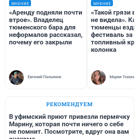
МНЕНИЕ
МНЕНИЕ
«Аренду подняли почти
«Такой грязи в
втрое». Владелец
не видела». Ка
тюменского бара для
тюменцы ездил
неформалов рассказал,
фестиваль за 9
почему его закрыли
топливный кри
колонка
Евгений Пальянов
Мария Токмако
РЕКОМЕНДУЕМ
В уфимский приют привезли пермячку
Марину, которая почти ничего о себе
не помнит. Посмотрите, вдруг она вам