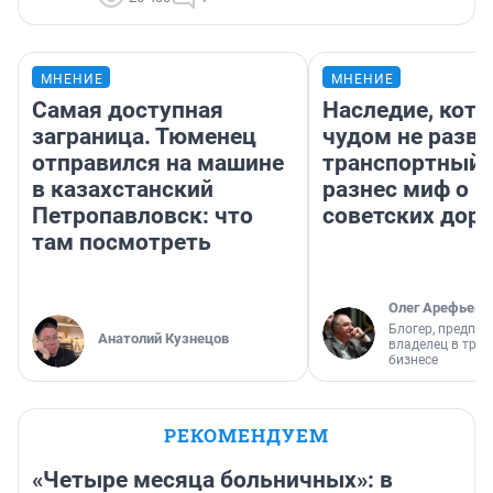
МНЕНИЕ
МНЕНИЕ
Самая доступная
Наследие, кото
заграница. Тюменец
чудом не разва
отправился на машине
транспортный 
в казахстанский
разнес миф о 
Петропавловск: что
советских доро
там посмотреть
Олег Арефьев
Блогер, предпри
Анатолий Кузнецов
владелец в тра
бизнесе
РЕКОМЕНДУЕМ
«Четыре месяца больничных»: в