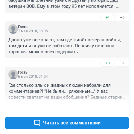
бабушка малолетний узник и друзья у которых дед 
ветеран ВОВ. Ему в этом году 95 лет исполняется. 
Слава богу живы. И работаем мы все , еще и бабушке 
+1
–0
помогаем. А если у кого то из ветеранов большая 
пенсия, то они ее заслужили.
Гость
7 мая 2018, 08:05
Давно уже все знают, там где живёт ветеран войны, 
там дети и внуки не работают. Пенсия у ветерана 
хорошая, можно всех содержать.
+0
–2
Гость
6 мая 2018, 01:04
Где столько злых и жадных людей набрали для 
комментариев?! "Не были... ряженные..." У вас 
совести хватает на ваши обобщения? Бедные старики 
и получат-то 2-5 тысяч рублей, а вы тут зубами 
+4
–1
ускрежетались! Стыдно за вас, уважаемые соседи! И 
за такую "благодарность" - тоже стыдно! Неужели у 
области для стариков побольше денег не нашлось, их 
Читать все комментарии
всего-то несколько сотен.