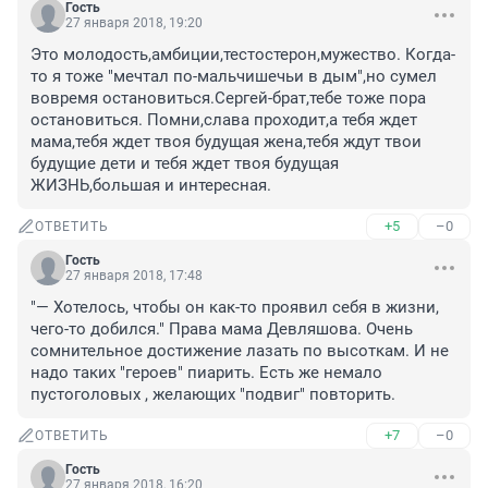
Гость
27 января 2018, 19:20
Это молодость,амбиции,тестостерон,мужество. Когда-
то я тоже "мечтал по-мальчишечьи в дым",но сумел 
вовремя остановиться.Сергей-брат,тебе тоже пора 
остановиться. Помни,слава проходит,а тебя ждет 
мама,тебя ждет твоя будущая жена,тебя ждут твои 
будущие дети и тебя ждет твоя будущая 
ЖИЗНЬ,большая и интересная.
+5
–0
ОТВЕТИТЬ
Гость
27 января 2018, 17:48
"— Хотелось, чтобы он как-то проявил себя в жизни, 
чего-то добился." Права мама Девляшова. Очень 
сомнительное достижение лазать по высоткам. И не 
надо таких "героев" пиарить. Есть же немало 
пустоголовых , желающих "подвиг" повторить.
+7
–0
ОТВЕТИТЬ
Гость
27 января 2018, 16:20