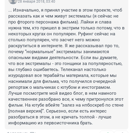
28 января 2018, 03:40
... Изначально, я принял участие в этом проекте, чтоб 
рассказать как и чем живут экстемалы (я сейчас не 
про фторого персонажа фильма). Лайки и слава 
нужна тем, кто пришел в экстрим только потому, что в 
некоторых кругах он популярен. Руфинг сейчас на 
столько популярен, что засчет него можно 
раскрутиться в интернете. Я же рассказывал про то, 
почему “нормальные” экстремалы занимаются 
опасными видами деятельности. Если вы думаете, 
что все экстремалы - это гонщики за популярностью, 
вы глубако ошибаетесь. Телеканал настолько 
изуродовал все терабайты материала, которые мы 
наснимали для фильма, что получился очередной 
репортаж о мальчиках с ютубом и инстограмом. 
Лучше посмотрите мой видео блог, в нем намного 
качественнее разобрано все, к чему притронулся этот 
фильм. На ютубе вбейте “залез на нпбоскреб по стене 
[полная версия]”. Серьезно, если есть интерес 
разобраться в этом, а не кричать толпой - лучше 
информацию из первоисточника брать.