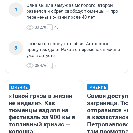
Одна вышла замуж за молодого, второй
4
развелся и обрел свободу: тюменцы — про
перемены в жизни после 40 лет
30 270
48
Потеряют голову от любви. Астрологи
5
предупреждают Раков о переменах в жизни
уже в августе
26 476
7
МНЕНИЕ
МНЕНИЕ
«Такой грязи в жизни
Самая доступн
не видела». Как
заграница. Тю
тюменцы ездили на
отправился на
фестиваль за 900 км в
в казахстански
топливный кризис —
Петропавловск
колонка
там посмотрет