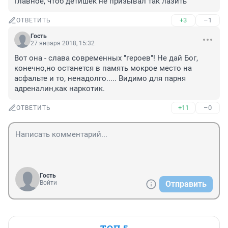
Главное, чтоб детишек не призывал так лазить
+3
–1
ОТВЕТИТЬ
Гость
27 января 2018, 15:32
Вот она - слава современных "героев"! Не дай Бог, 
конечно,но останется в память мокрое место на 
асфальте и то, ненадолго..... Видимо для парня 
адреналин,как наркотик.
+11
–0
ОТВЕТИТЬ
Гость
Войти
Отправить