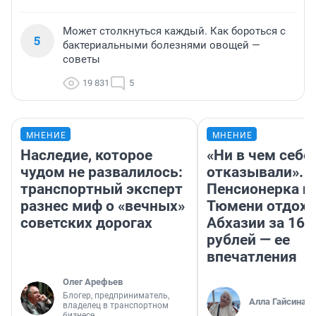
Может столкнуться каждый. Как бороться с
5
бактериальными болезнями овощей —
советы
19 831
5
МНЕНИЕ
МНЕНИЕ
Наследие, которое
«Ни в чем себе
чудом не развалилось:
отказывали».
транспортный эксперт
Пенсионерка и
разнес миф о «вечных»
Тюмени отдохн
советских дорогах
Абхазии за 160
рублей — ее
впечатления
Олег Арефьев
Блогер, предприниматель,
Алла Гайсина
владелец в транспортном
бизнесе