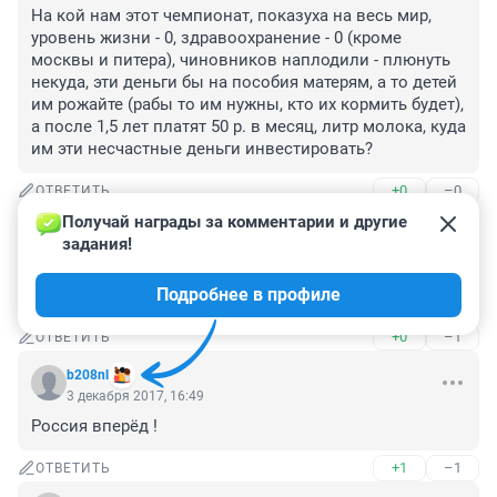
На кой нам этот чемпионат, показуха на весь мир, 
уровень жизни - 0, здравоохранение - 0 (кроме 
москвы и питера), чиновников наплодили - плюнуть 
некуда, эти деньги бы на пособия матерям, а то детей 
им рожайте (рабы то им нужны, кто их кормить будет), 
а после 1,5 лет платят 50 р. в месяц, литр молока, куда 
им эти несчастные деньги инвестировать?
+0
–0
ОТВЕТИТЬ
Получай награды за комментарии и другие 
Гость
4 декабря 2017, 10:34
задания!
стем кто приедет - угандой науру пмр-юо-лднр и 
Подробнее в профиле
сомали
+0
–1
ОТВЕТИТЬ
b208nl
3 декабря 2017, 16:49
Россия вперёд !
+1
–1
ОТВЕТИТЬ