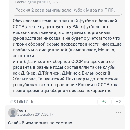
Гость
4 декабря 2017, 08:28
Россия 2 раза выигрывала Кубок Мира по ПЛЯЖНОМУ футболу, хотя пляжей еще меньше, чем травы. СССР - чемпион европы и 2-кратный олимпийский чемпион по футболу, причем СССР играл в футбол примерно столько же, сколько Россия, так что учи матчасть, прежде чем бздеть
Обсуждаемая тема не пляжный футбол а большой. 
СССР уже не существует, а у РФ в футболе нет 
никаких достижений, а с текущим спортивным 
руководством никогда и не будет с учетом того что 
игроки сборной серые посредственности, имеющие 
проблемы с дисциплиной (шампанское, Монако, 
автогонки 

и т.д.). Да и костяк сборной СССР во времена ее 
расцвета в разные годы составляли такие клубы 
как Д.Киев, Д.Тбилиси, Д.Минск, Вильнюсский 
Жальгирис, Ташкентский Пахтакор и др. советские 
республики, так что сравнение России с СССР как 
правопреемницы сборной весьма некорректно
+0
–0
ОТВЕТИТЬ
Гость
2 декабря 2017, 20:17
Слабый чемпионат по составу