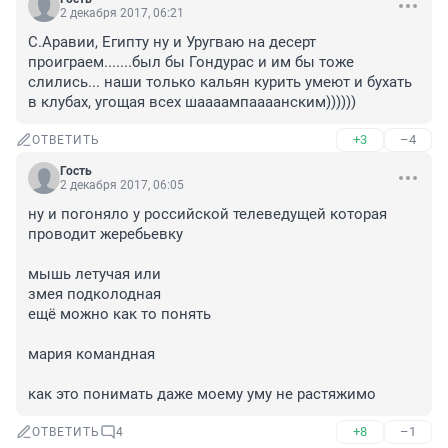
2 декабря 2017, 06:21
С.Аравии, Египту ну и Уругваю на десерт 
проиграем.......был бы Гондурас и им бы тоже 
слились... наши только кальян курить умеют и бухать 
в клубах, угощая всех шаааампаааанским))))))
+3
–4
ОТВЕТИТЬ
Гость
2 декабря 2017, 06:05
ну и погоняло у российской телеведущей которая 
проводит жеребьевку 

мышь летучая или 

змея подколодная 

ещё можно как то понять 

мария командная

как это понимать даже моему уму не растяжимо
+8
–1
ОТВЕТИТЬ
4