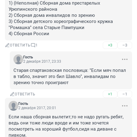
1) (Неполная) Сборная дома престарелых 
Урюпинского райнона 

2) Сборная дома инвалидов по зрению

3) Сборная детского хореографического кружка 
"Ромашка" села Старые Пампушки

4) Сборная России
+3
–3
ОТВЕТИТЬ
1
Гость
2 декабря 2017, 23:33
Старая спартаковская пословица: "Если мяч попал 
в табло, значит это бил Шавло", инвалидам по 
зрению точно проиграют
+1
–1
ОТВЕТИТЬ
Гость
2 декабря 2017, 20:01
Если наша сборная вылетит,то не надо ругать ребят, 
ведь они тоже люди вроде и им тоже хочется 
посмотреть на хороший футбол,сидя на диване с 
пивком.