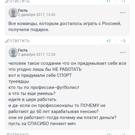
+1
–1
ОТВЕТИТЬ
Гость
2 декабря 2017, 13:43
Все команды, которым досталось играть с Россией, 
получили подарок.
+2
–2
ОТВЕТИТЬ
Гость
2 декабря 2017, 12:34
человек такое создание что он придумывает себе все 
что угодно лишь бы НЕ РАБОТАТЬ

вот и придумали себе СПОРТ

тунеядцы

кто ты по профессии--футболист

а что ты еще умеешь?

идите в цирк работать 

и да- если он профессионалы то ПОЧЕМУ не 
работают до 60 лет зарабатывая пенсию?

они не работают--тогда почему им платят деньги?

пусть за СПАСИБО пинают мяч
+2
–1