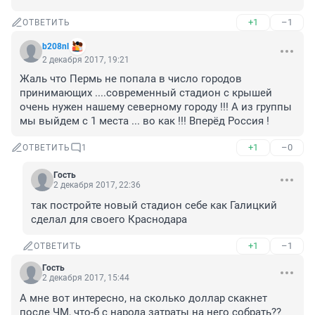
+1
–1
ОТВЕТИТЬ
b208nl
2 декабря 2017, 19:21
Жаль что Пермь не попала в число городов 
принимающих ....современный стадион с крышей 
очень нужен нашему северному городу !!! А из группы 
мы выйдем с 1 места ... во как !!! Вперёд Россия !
+1
–0
ОТВЕТИТЬ
1
Гость
2 декабря 2017, 22:36
так постройте новый стадион себе как Галицкий 
сделал для своего Краснодара
+1
–1
ОТВЕТИТЬ
Гость
2 декабря 2017, 15:44
А мне вот интересно, на сколько доллар скакнет 
после ЧМ, что-б с народа затраты на него собрать??
