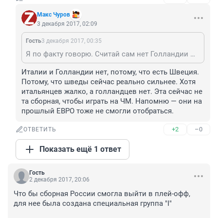
Макс Чуров
3 декабря 2017, 02:09
Гость
3 декабря 2017, 00:35
Я по факту говорю. Считай сам нет Голландии Италии Берега слоновой кости Ганы Чили США Камерун отобрался там или нет чё то не помню. А уж причины их неотбора на сам факт того что их не будет на чемпионате мне не интересны, как и сам чемпионат.
Италии и Голландии нет, потому, что есть Швеция. 
Потому, что шведы сейчас реально сильнее. Хотя 
итальянцев жалко, а голландцев нет. Эта сейчас не 
та сборная, чтобы играть на ЧМ. Напомню — они на 
прошлый ЕВРО тоже не смогли отобраться.
+2
–0
ОТВЕТИТЬ
Показать ещё 1 ответ
Гость
2 декабря 2017, 20:06
Что бы сборная России смогла выйти в плей-офф, 
для нее была создана специальная группа "I"
