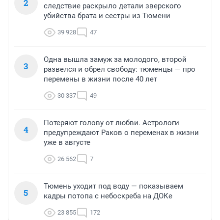
2
следствие раскрыло детали зверского
убийства брата и сестры из Тюмени
39 928
47
Одна вышла замуж за молодого, второй
3
развелся и обрел свободу: тюменцы — про
перемены в жизни после 40 лет
30 337
49
Потеряют голову от любви. Астрологи
4
предупреждают Раков о переменах в жизни
уже в августе
26 562
7
Тюмень уходит под воду — показываем
5
кадры потопа с небоскреба на ДОКе
23 855
172