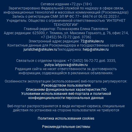
Сетевое издание «72.ру» (18+)
Зарегистрировано Федеральной службой по надзору в сфере связи,
информационных технологий и массовых коммуникаций (Роскомнадзор)
Запись о регистрации СМИ ЭЛ № ФС 77– 84674 от 06.02.2023 г.
Учредитель: Общество с ограниченной ответственностью "ИНТЕРНЕТ
ТЕХНОЛОГИИ"
Главный редактор: Познахарева Елена Павловна
Адрес редакции: 625000, г. Тюмень, ул. Максима Горького, д. 76, офис 214,
+7 (3452) 56-72-72 (доб. 3736)
Электронный адрес редакции:
72@shkulev.ru
Контактные данные для Роскомнадзора и государственных органов:
juristchel@shkulev.ru
Техподдержка:
help@shkulev.ru
Связаться с отделом продаж: +7 (3452) 56-72-72 доб. 3335,
yuliya.latypova@shkulev.ru
Редакция сайта не несет ответственности за достоверность
информации, содержащейся в рекламных объявлениях.
Особенности эксплуатации (использования) веб-портала регулируются:
Руководством пользователя
Описанием функциональных характеристик ПО
Условиями использования веб-портала и политикой
конфиденциальности персональных данных
Веб-портал распространяется в виде интернет-сервиса, специальные
действия по установке на стороне пользователя не требуются
Политика использования cookies
Рекомендательные системы