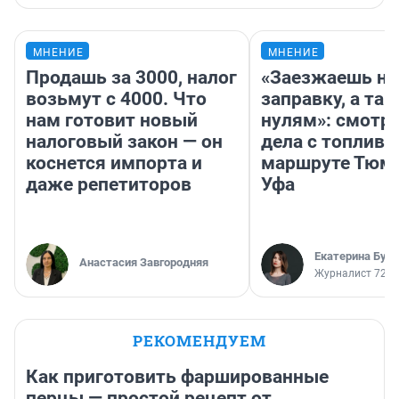
МНЕНИЕ
МНЕНИЕ
Продашь за 3000, налог
«Заезжаешь на
возьмут с 4000. Что
заправку, а там
нам готовит новый
нулям»: смотри
налоговый закон — он
дела с топливо
коснется импорта и
маршруте Тюм
даже репетиторов
Уфа
Екатерина Бур
Анастасия Завгородняя
Журналист 72.R
РЕКОМЕНДУЕМ
Как приготовить фаршированные
перцы — простой рецепт от