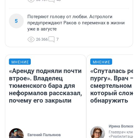
Потеряют голову от любви. Астрологи
5
предупреждают Раков о переменах в жизни
уже в августе
26 366
7
МНЕНИЕ
МНЕНИЕ
«Аренду подняли почти
«Спуталась реч
втрое». Владелец
пургу». Врач — 
тюменского бара для
смертельном д
неформалов рассказал,
который слож
почему его закрыли
обнаружить
Ирина Волкова
Главврач клини
Евгений Пальянов
«Реабилитация 