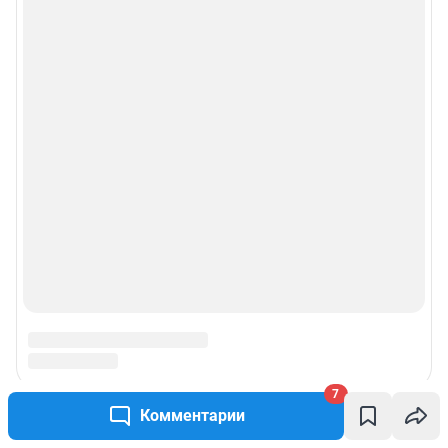
Реклама на сайте
Прайс-лист
О компании
Наши награды
Наши вакансии
Техподдержка
Предвыборная агитация
7
Статистика канала в MAX
Комментарии