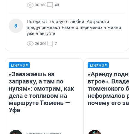
30 160
48
Потеряют голову от любви. Астрологи
5
предупреждают Раков о переменах в жизни
уже в августе
26 366
7
МНЕНИЕ
МНЕНИЕ
«Заезжаешь на
«Аренду подня
заправку, а там по
втрое». Владел
нулям»: смотрим, как
тюменского ба
дела с топливом на
неформалов ра
маршруте Тюмень —
почему его за
Уфа