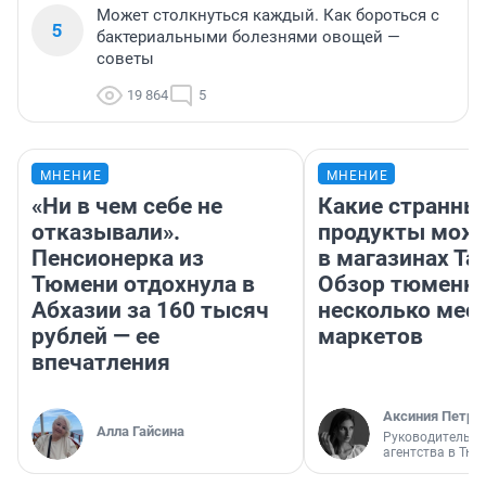
Может столкнуться каждый. Как бороться с
5
бактериальными болезнями овощей —
советы
19 864
5
МНЕНИЕ
МНЕНИЕ
«Ни в чем себе не
Какие странны
отказывали».
продукты можн
Пенсионерка из
в магазинах Та
Тюмени отдохнула в
Обзор тюменки
Абхазии за 160 тысяч
несколько мес
рублей — ее
маркетов
впечатления
Аксиния Петро
Алла Гайсина
Руководитель м
агентства в Тю