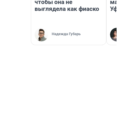
чтобы она не
маршр
выглядела как фиаско
Уфа
Надежда Губарь