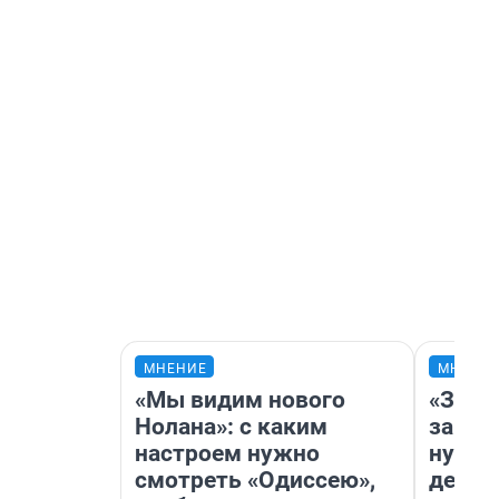
МНЕНИЕ
МНЕНИ
«Мы видим нового
«Заез
Нолана»: с каким
заправ
настроем нужно
нулям
смотреть «Одиссею»,
дела 