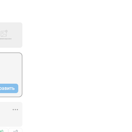
равить
+0
–0