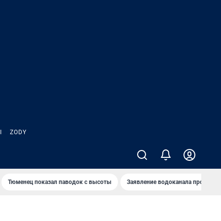
Ы
ZODY
Тюменец показал паводок с высоты
Заявление водоканала про запа