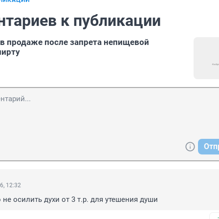
БЛИКАЦИИ
нтариев к публикации
 в продаже после запрета непищевой
пирту
Отп
6, 12:32
не осилить духи от 3 т.р. для утешения души