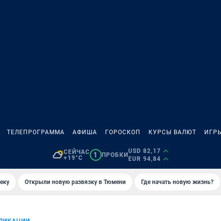
ТЕЛЕПРОГРАММА
АФИША
ГОРОСКОП
КУРСЫ ВАЛЮТ
ИГР
USD 82,17
СЕЙЧАС
1
ПРОБКИ
+19°C
EUR 94,84
еку
Открыли новую развязку в Тюмени
Где начать новую жизнь?