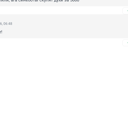
или, ага синеботы скупят духи за 5000
6, 06:48
!