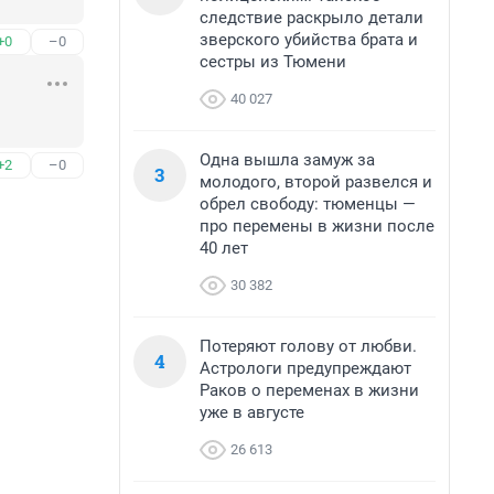
следствие раскрыло детали
зверского убийства брата и
+0
–0
сестры из Тюмени
40 027
Одна вышла замуж за
+2
–0
3
молодого, второй развелся и
обрел свободу: тюменцы —
про перемены в жизни после
40 лет
30 382
Потеряют голову от любви.
4
Астрологи предупреждают
Раков о переменах в жизни
уже в августе
26 613