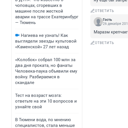
ну еще бы запрет
чоповцах, сгоревших в
машине после жесткой
ОТВЕТИТЬ
аварии на трассе Екатеринбург
Гость
— Тюмень
26 декабря 201
Маразм крепчает
Нагиева не узнать! Как
выглядели звезды культовой
ОТВЕТИТЬ
«Каменской» 27 лет назад
«Колобок» собрал 100 млн за
два дня проката, но фанаты
Человека-паука объявили ему
войну. Разбираемся в
скандале
Тест на возраст мозга:
ответьте на эти 10 вопросов и
узнайте свой
В Тюмени вода, по мнению
специалистов, стала меньше