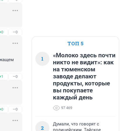
+0
–0
ТОП 5
«Молоко здесь почти
1
ежащем 
никто не видит»: как
на тюменском
заводе делают
+1
–0
продукты, которые
вы покупаете
каждый день
97 469
+0
–0
Думали, что говорят с
2
полицейским. Тайское