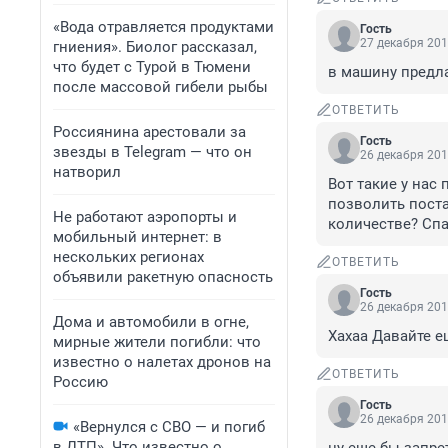
«Вода отравляется продуктами
Гость
27 декабря 201
гниения». Биолог рассказал,
что будет с Турой в Тюмени
в машину предла
после массовой гибели рыбы
ОТВЕТИТЬ
Россиянина арестовали за
Гость
звезды в Telegram — что он
26 декабря 201
натворил
Вот такие у нас 
позволить поста
Не работают аэропорты и
количестве? Спа
мобильный интернет: в
нескольких регионах
ОТВЕТИТЬ
объявили ракетную опасность
Гость
26 декабря 201
Дома и автомобили в огне,
Хахаа Давайте ещ
мирные жители погибли: что
известно о налетах дронов на
ОТВЕТИТЬ
Россию
Гость
26 декабря 201
«Вернулся с СВО — и погиб
в ДТП». Что известно о